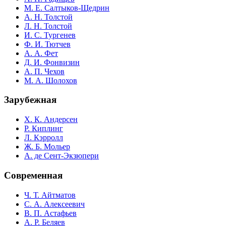
М. Е. Салтыков-Щедрин
А. Н. Толстой
Л. Н. Толстой
И. С. Тургенев
Ф. И. Тютчев
А. А. Фет
Д. И. Фонвизин
А. П. Чехов
М. А. Шолохов
Зарубежная
Х. К. Андерсен
Р. Киплинг
Л. Кэрролл
Ж. Б. Мольер
А. де Сент-Экзюпери
Современная
Ч. Т. Айтматов
С. А. Алексеевич
В. П. Астафьев
А. Р. Беляев