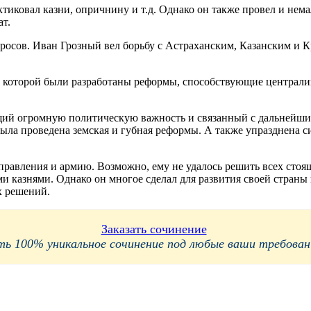
тиковал казни, опричнину и т.д. Однако он также провел и нем
ат.
росов. Иван Грозный вел борьбу с Астраханским, Казанским и 
 которой были разработаны реформы, способствующие централиза
ющий огромную политическую важность и связанный с дальнейшим
ыла проведена земская и губная реформы. А также упразднена с
равления и армию. Возможно, ему не удалось решить всех стоящи
и казнями. Однако он многое сделал для развития своей страны 
х решений.
Заказать сочинение
 100% уникальное сочинение под любые ваши требования