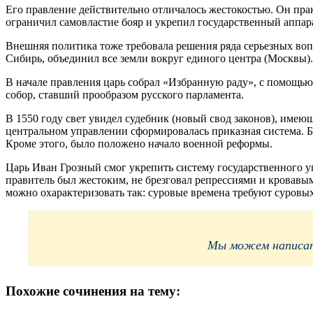
Его правление действительно отличалось жестокостью. Он прак
ограничил самовластие бояр и укрепил государственный аппар
Внешняя политика тоже требовала решения ряда серьезных воп
Сибирь, объединил все земли вокруг единого центра (Москвы).
В начале правления царь собрал «Избранную раду», с помощью
собор, ставший прообразом русского парламента.
В 1550 году свет увидел судебник (новый свод законов), име
центральном управлении сформировалась приказная система. Б
Кроме этого, было положено начало военной реформы.
Царь Иван Грозный смог укрепить систему государственного уп
правитель был жестоким, не брезговал репрессиями и кровавым
можно охарактеризовать так: суровые времена требуют суровы
Мы можем написать
Похожие сочинения на тему: