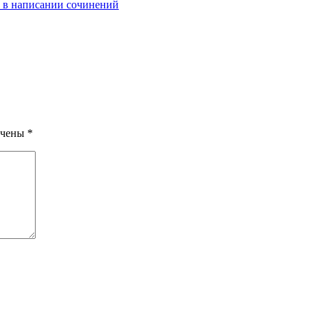
 в написании сочинений
ечены
*