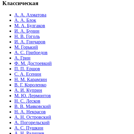
Классическая
А. А. Ахматова
А. А. Блок
М. А. Булгаков
И. А. Бунин
Н. В. Гоголь
И. А. Гончаров
М. Горький
А. С. Грибоедов
А. Грин
Ф. М. Достоевкий
П. П. Ершов
С. А. Есенин
Н. М. Карамзин
В. Г. Короленко
А. И. Куприн
М. Ю. Лермонтов
Н. С. Лесков
В. В. Маяковский
Н. А. Некрасов
А. Н. Островский
А. Погорельский
А. С. Пушкин
А. Н. Радищев