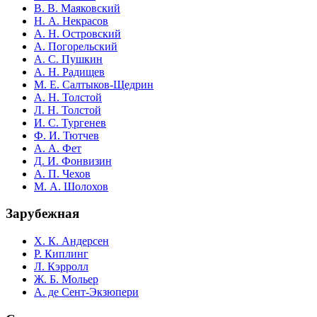
В. В. Маяковский
Н. А. Некрасов
А. Н. Островский
А. Погорельский
А. С. Пушкин
А. Н. Радищев
М. Е. Салтыков-Щедрин
А. Н. Толстой
Л. Н. Толстой
И. С. Тургенев
Ф. И. Тютчев
А. А. Фет
Д. И. Фонвизин
А. П. Чехов
М. А. Шолохов
Зарубежная
Х. К. Андерсен
Р. Киплинг
Л. Кэрролл
Ж. Б. Мольер
А. де Сент-Экзюпери