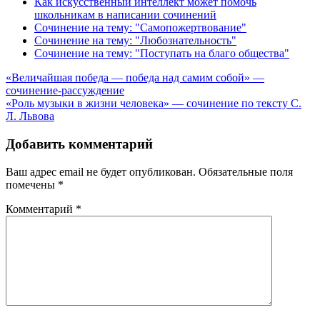
Как искусственный интеллект может помочь
школьникам в написании сочинений
Сочинение на тему: "Самопожертвование"
Сочинение на тему: "Любознательность"
Сочинение на тему: "Поступать на благо общества"
Навигация
«Величайшая победа — победа над самим собой» —
сочинение-рассуждение
по
«Роль музыки в жизни человека» — сочинение по тексту С.
записям
Л. Львова
Добавить комментарий
Ваш адрес email не будет опубликован.
Обязательные поля
помечены
*
Комментарий
*