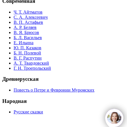
Современная
Ч. Т. Айтматов
С. А. Алексеевич
В. П. Астафьев
А. Р. Беляев
В. Я. Брюсов
Б. Л. Васильев
Е. Ильина
Ю. П. Казаков
Б. Н. Полевой
В. Г. Распутин
А. Т. Твардовский
Г. Н. Троепольский
Древнерусская
Повесть о Петре и Февронии Муромских
Народная
Русские сказки
open
c