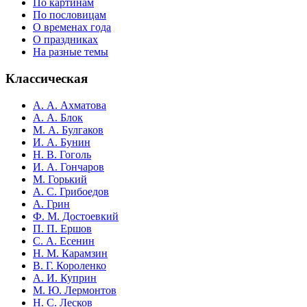
По картинам
По пословицам
О временах года
О праздниках
На разные темы
Классическая
А. А. Ахматова
А. А. Блок
М. А. Булгаков
И. А. Бунин
Н. В. Гоголь
И. А. Гончаров
М. Горький
А. С. Грибоедов
А. Грин
Ф. М. Достоевкий
П. П. Ершов
С. А. Есенин
Н. М. Карамзин
В. Г. Короленко
А. И. Куприн
М. Ю. Лермонтов
Н. С. Лесков