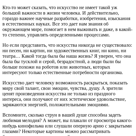
Кто-то может сказать, что искусство не имеет такой уж
большой важности в жизни человека. И действительно,
гораздо важнее научные разработки, изобретения, изыскания
в естественных науках. Все это дает нам знания об
окружающем мире, помогает в нем выживать и даже, в какой-
то степени, управлять определенными процессами.
Но если представить, что искусства никогда не существовало:
ни песен, ни картин, ни художественных книг, ни кино, ни
театра… Какой тогда была бы наша жизнь? Я уверен, что она
была бы тусклой и серой, безрадостной, а люди были бы
больше похожи на роботов или животных, которых
интересуют только естественные потребности организма.
Искусство дает человеку возможность раскрыться, показать
миру свой талант, свои эмоции, чувства, душу. А зрители
ценят произведения искусства не только из праздного
интереса, они получают от них эстетическое удовольствие,
заряжаются энергией, положительными эмоциями.
Вспомните, сколько струн в вашей душе способна задеть
любимая мелодия? А может, вы плакали от просмотра какого-
нибудь кинофильма или слушали оперную арию с закрытыми
глазами? Некоторые картины можно рассматривать