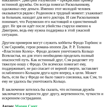
наказание». Дмитрий Разумихин – прекрасный пример
истинной дружбы. Он всегда помогал Раскольникову,
одалживал ему деньги. Именно этот молодой человек
оказывается рядом с Родионом в трудный момент: ухаживает
за больным, находит для него доктора. И сам Раскольников
понимает, что Разумихин его настоящий и единственный
друг. Не зря он идёт после убийства старухи именно к
Дмитрию, ведь ему нужна поддержка в этой ужасной
ситуации.
Другим примером могут служить хоббиты Фродо Торбинс и
Сэм Скромби, герои романа-эпопеи Дж. Р. Р. Толкина
«Властелин Колец». Фродо должен уничтожить Кольцо
Всевластья, но для этого необходимо проделать полный
опасностей путь. Как истинный друг, Сэм разделяет эту
тяжелую ношу с Фродо. Он всячески помогает ему,
поддерживает, не раз спасает от верной смерти, заставляет
ослабленного Кольцом друга идти вперед, к цели. Может
быть, если бы у Фродо не было такого союзника, как Сэм, то
ему не удалось бы уничтожить Кольцо.
В заключение хотелось бы сказать, что истинная дружба
заключается в верности друг другу, жертвенности, чуткости и
искреннем сострадании.
Автор:
Мария Смит