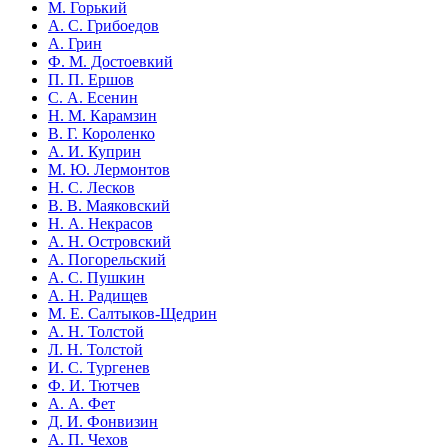
М. Горький
А. С. Грибоедов
А. Грин
Ф. М. Достоевкий
П. П. Ершов
С. А. Есенин
Н. М. Карамзин
В. Г. Короленко
А. И. Куприн
М. Ю. Лермонтов
Н. С. Лесков
В. В. Маяковский
Н. А. Некрасов
А. Н. Островский
А. Погорельский
А. С. Пушкин
А. Н. Радищев
М. Е. Салтыков-Щедрин
А. Н. Толстой
Л. Н. Толстой
И. С. Тургенев
Ф. И. Тютчев
А. А. Фет
Д. И. Фонвизин
А. П. Чехов