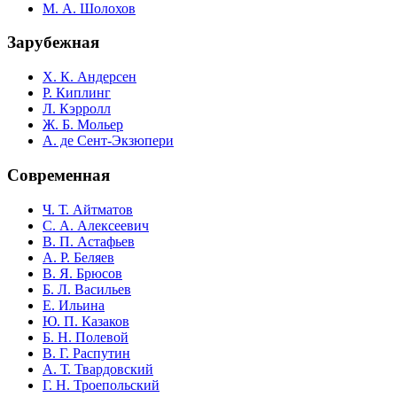
М. А. Шолохов
Зарубежная
Х. К. Андерсен
Р. Киплинг
Л. Кэрролл
Ж. Б. Мольер
А. де Сент-Экзюпери
Современная
Ч. Т. Айтматов
С. А. Алексеевич
В. П. Астафьев
А. Р. Беляев
В. Я. Брюсов
Б. Л. Васильев
Е. Ильина
Ю. П. Казаков
Б. Н. Полевой
В. Г. Распутин
А. Т. Твардовский
Г. Н. Троепольский