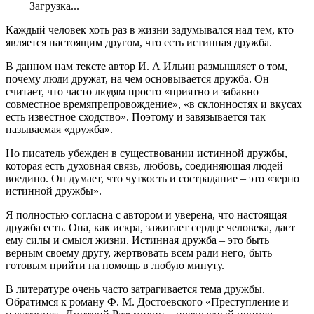
Загрузка...
Каждый человек хоть раз в жизни задумывался над тем, кто
является настоящим другом, что есть истинная дружба.
В данном нам тексте автор И. А Ильин размышляет о том,
почему люди дружат, на чем основывается дружба. Он
считает, что часто людям просто «приятно и забавно
совместное времяпрепровождение», «в склонностях и вкусах
есть известное сходство». Поэтому и завязывается так
называемая «дружба».
Но писатель убежден в существовании истинной дружбы,
которая есть духовная связь, любовь, соединяющая людей
воедино. Он думает, что чуткость и сострадание – это «зерно
истинной дружбы».
Я полностью согласна с автором и уверена, что настоящая
дружба есть. Она, как искра, зажигает сердце человека, дает
ему силы и смысл жизни. Истинная дружба – это быть
верным своему другу, жертвовать всем ради него, быть
готовым прийти на помощь в любую минуту.
В литературе очень часто затрагивается тема дружбы.
Обратимся к роману Ф. М. Достоевского «Преступление и