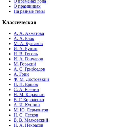
О временах года
О праздниках
На разные темы
Классическая
А. А. Ахматова
А. А. Блок
М. А. Булгаков
И. А. Бунин
Н. В. Гоголь
И. А. Гончаров
М. Горький
А. С. Грибоедов
А. Грин
Ф. М. Достоевкий
П. П. Ершов
С. А. Есенин
Н. М. Карамзин
В. Г. Короленко
А. И. Куприн
М. Ю. Лермонтов
Н. С. Лесков
В. В. Маяковский
Н. А. Некрасов