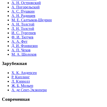
А. Н. Островский
А. Погорельский
А. С. Пушкин
А. Н. Радищев
М. Е. Салтыков-Щедрин
А. Н. Толстой
Л. Н. Толстой
И. С. Тургенев
Ф. И. Тютчев
А. А. Фет
Д. И. Фонвизин
А. П. Чехов
М. А. Шолохов
Зарубежная
Х. К. Андерсен
Р. Киплинг
Л. Кэрролл
Ж. Б. Мольер
А. де Сент-Экзюпери
Современная