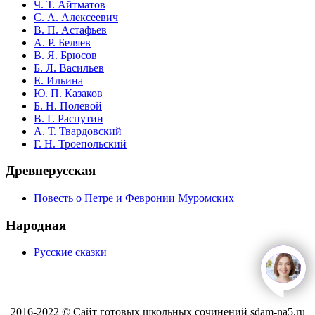
Ч. Т. Айтматов
С. А. Алексеевич
В. П. Астафьев
А. Р. Беляев
В. Я. Брюсов
Б. Л. Васильев
Е. Ильина
Ю. П. Казаков
Б. Н. Полевой
В. Г. Распутин
А. Т. Твардовский
Г. Н. Троепольский
Древнерусская
Повесть о Петре и Февронии Муромских
Народная
Русские сказки
open
c
2016-2022 © Сайт готовых школьных сочинений sdam-na5.ru