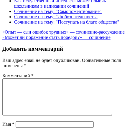
Как искусственный интеллект может помочь
школьникам в написании сочинений
Сочинение на тему: "Самопожертвование"
Сочинение на тему: "Любознательность"
Сочинение на тему: "Поступать на благо общества"
Навигация
«Опыт — сын ошибок трудных» — сочинение-рассуждение
«Может ли поражение стать победой?» — сочинение
по
записям
Добавить комментарий
Ваш адрес email не будет опубликован.
Обязательные поля
помечены
*
Комментарий
*
Имя
*