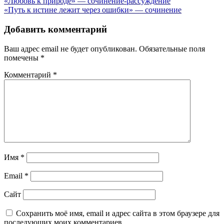
Навигация
«Любовь к природе» — сочинение-рассуждение
«Путь к истине лежит через ошибки» — сочинение
по
записям
Добавить комментарий
Ваш адрес email не будет опубликован.
Обязательные поля
помечены
*
Комментарий
*
Имя
*
Email
*
Сайт
Сохранить моё имя, email и адрес сайта в этом браузере для
последующих моих комментариев.