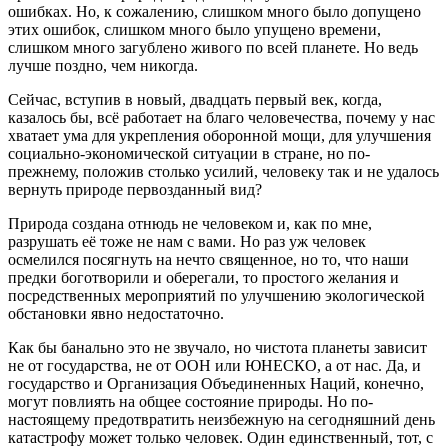
ошибках. Но, к сожалению, слишком много было допущено
этих ошибок, слишком много было упущено времени,
слишком много загублено живого по всей планете. Но ведь
лучше поздно, чем никогда.
Сейчас, вступив в новый, двадцать первый век, когда,
казалось бы, всё работает на благо человечества, почему у нас
хватает ума для укрепления оборонной мощи, для улучшения
социально-экономической ситуации в стране, но по-
прежнему, положив столько усилий, человеку так и не удалось
вернуть природе первозданный вид?
Природа создана отнюдь не человеком и, как по мне,
разрушать её тоже не нам с вами. Но раз уж человек
осмелился посягнуть на нечто священное, но то, что наши
предки боготворили и оберегали, то простого желания и
посредственных мероприятий по улучшению экологической
обстановки явно недостаточно.
Как бы банально это не звучало, но чистота планеты зависит
не от государства, не от ООН или ЮНЕСКО, а от нас. Да, и
государство и Организация Объединенных Наций, конечно,
могут повлиять на общее состояние природы. Но по-
настоящему предотвратить неизбежную на сегодняшний день
катастрофу может только человек. Один единственный, тот, с