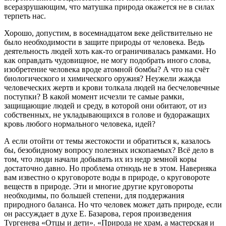
всеразрушающим, что матушка природа окажется не в силах
терпеть нас.
Хорошо, допустим, в восемнадцатом веке действительно не
было необходимости в защите природы от человека. Ведь
деятельность людей хоть как-то ограничивалась рамками. Но
как оправдать чудовищное, не могу подобрать иного слова,
изобретение человека вроде атомной бомбы? А что на счёт
биологического и химического оружия? Неужели жажда
человеческих жертв и крови толкала людей на бесчеловечные
поступки? В какой момент исчезли те самые рамки,
защищающие людей и среду, в которой они обитают, от из
собственных, не укладывающихся в голове и будоражащих
кровь любого нормального человека, идей?
А если отойти от темы жестокости и обратиться к, казалось
бы, безобидному вопросу полезных ископаемых? Всё дело в
том, что люди начали добывать их из недр земной коры
достаточно давно. Но проблема отнюдь не в этом. Наверняка
вам известно о круговороте воды в природе, о круговороте
веществ в природе. Эти и многие другие круговороты
необходимы, по большей степени, для поддержания
природного баланса. Но что человек может дать природе, если
он рассуждает в духе Е. Базарова, героя произведения
Тургенева «Отцы и дети». «Природа не храм, а мастерская и