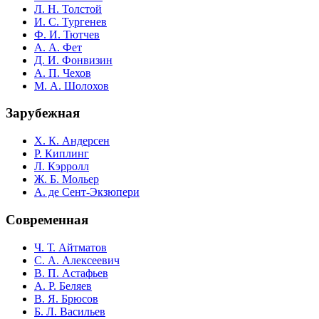
Л. Н. Толстой
И. С. Тургенев
Ф. И. Тютчев
А. А. Фет
Д. И. Фонвизин
А. П. Чехов
М. А. Шолохов
Зарубежная
Х. К. Андерсен
Р. Киплинг
Л. Кэрролл
Ж. Б. Мольер
А. де Сент-Экзюпери
Современная
Ч. Т. Айтматов
С. А. Алексеевич
В. П. Астафьев
А. Р. Беляев
В. Я. Брюсов
Б. Л. Васильев