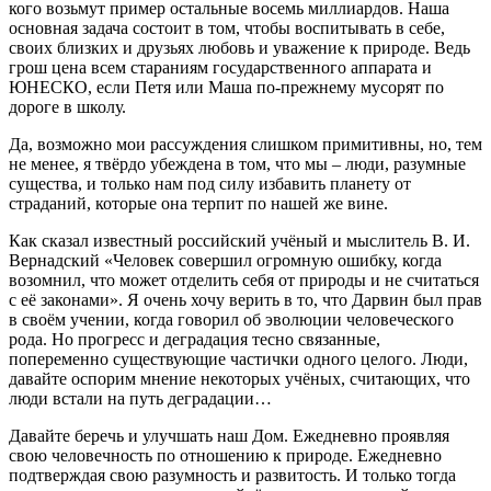
кого возьмут пример остальные восемь миллиардов. Наша
основная задача состоит в том, чтобы воспитывать в себе,
своих близких и друзьях любовь и уважение к природе. Ведь
грош цена всем стараниям государственного аппарата и
ЮНЕСКО, если Петя или Маша по-прежнему мусорят по
дороге в школу.
Да, возможно мои рассуждения слишком примитивны, но, тем
не менее, я твёрдо убеждена в том, что мы – люди, разумные
существа, и только нам под силу избавить планету от
страданий, которые она терпит по нашей же вине.
Как сказал известный российский учёный и мыслитель В. И.
Вернадский «Человек совершил огромную ошибку, когда
возомнил, что может отделить себя от природы и не считаться
с её законами». Я очень хочу верить в то, что Дарвин был прав
в своём учении, когда говорил об эволюции человеческого
рода. Но прогресс и деградация тесно связанные,
попеременно существующие частички одного целого. Люди,
давайте оспорим мнение некоторых учёных, считающих, что
люди встали на путь деградации…
Давайте беречь и улучшать наш Дом. Ежедневно проявляя
свою человечность по отношению к природе. Ежедневно
подтверждая свою разумность и развитость. И только тогда