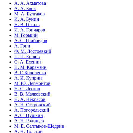
А. А. Ахматова
А. А. Блок
М. А. Булгаков
И. А. Бунин
Н. В. Гоголь
И. А. Гончаров
М. Горький
А. С. Грибоедов
А. Грин
Ф. М. Достоевкий
П. П. Ершов
С. А. Есенин
Н. М. Карамзин
В. Г. Короленко
А. И. Куприн
М. Ю. Лермонтов
Н. С. Лесков
В. В. Маяковский
Н. А. Некрасов
А. Н. Островский
А. Погорельский
А. С. Пушкин
А. Н. Радищев
М. Е. Салтыков-Щедрин
А. Н. Толстой