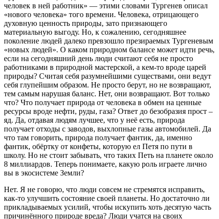
человек в ней работник» — этими словами Тургенев описал
«нового человека» того времени. Человека, отрицающего
духовную ценность природы, зато признающего
материальную выгоду. Но, к сожалению, сегодняшнее
поколение людей далеко превзошло презираемых Тургеневым
«новых людей». О каком природном балансе может идти речь,
если на сегодняшний день люди считают себя не просто
работниками в природной мастерской, а кем-то вроде царей
природы? Считая себя разумнейшими существами, они ведут
себя глупейшим образом. Не просто берут, но не возвращают,
тем самым нарушая баланс. Нет, они возвращают. Вот только
что? Что получает природа от человека в обмен на ценные
ресурсы вроде нефти, руды, газа? Ответ до безобразия прост –
яд. Да, отдавая людям лучшее, что у неё есть, природа
получает отходы с заводов, выхлопные газы автомобилей. Да
что там говорить, природа получает фантик, да, именно
фантик, обёртку от конфеты, которую ел Петя по пути в
школу. Но не стоит забывать, что таких Петь на планете около
8 миллиардов. Теперь понимаете, какую роль играете лично
вы в экосистеме Земли?
Нет. Я не говорю, что люди совсем не стремятся исправить,
как-то улучшить состояние своей планеты. Но достаточно ли
прикладываемых усилий, чтобы искупить хоть десятую часть
причинённого природе вреда? Люди учатся на своих