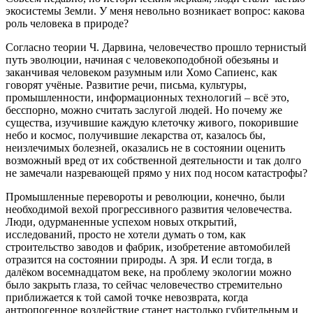
экосистемы Земли. У меня невольно возникает вопрос: какова
роль человека в природе?
Согласно теории Ч. Дарвина, человечество прошло тернистый
путь эволюции, начиная с человекоподобной обезьяны и
заканчивая человеком разумным или Хомо Сапиенс, как
говорят учёные. Развитие речи, письма, культуры,
промышленности, информационных технологий – всё это,
бесспорно, можно считать заслугой людей. Но почему же
существа, изучившие каждую клеточку живого, покорившие
небо и космос, получившие лекарства от, казалось бы,
неизлечимых болезней, оказались не в состоянии оценить
возможный вред от их собственной деятельности и так долго
не замечали назревающей прямо у них под носом катастрофы?
Промышленные перевороты и революции, конечно, были
необходимой вехой прогрессивного развития человечества.
Люди, одурманенные успехом новых открытий,
исследований, просто не хотели думать о том, как
строительство заводов и фабрик, изобретение автомобилей
отразится на состоянии природы. А зря. И если тогда, в
далёком восемнадцатом веке, на проблему экологии можно
было закрыть глаза, то сейчас человечество стремительно
приближается к той самой точке невозврата, когда
антропогенное воздействие станет настолько губительным и