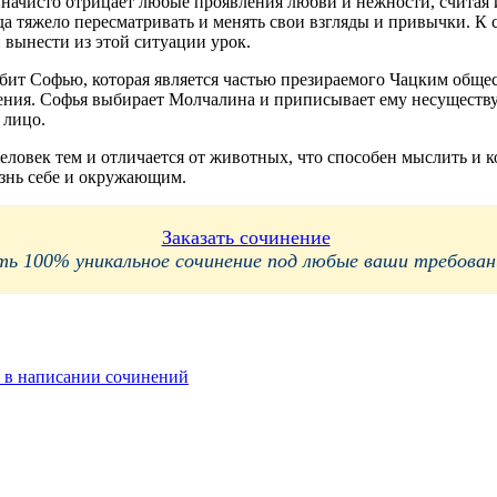
 начисто отрицает любые проявления любви и нежности, считая 
да тяжело пересматривать и менять свои взгляды и привычки. К
 вынести из этой ситуации урок.
ит Софью, которая является частью презираемого Чацким общест
ужения. Софья выбирает Молчалина и приписывает ему несуществ
 лицо.
 человек тем и отличается от животных, что способен мыслить и
изнь себе и окружающим.
Заказать сочинение
 100% уникальное сочинение под любые ваши требования
 в написании сочинений