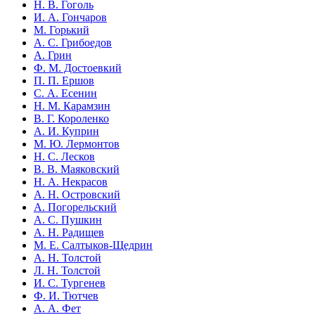
Н. В. Гоголь
И. А. Гончаров
М. Горький
А. С. Грибоедов
А. Грин
Ф. М. Достоевкий
П. П. Ершов
С. А. Есенин
Н. М. Карамзин
В. Г. Короленко
А. И. Куприн
М. Ю. Лермонтов
Н. С. Лесков
В. В. Маяковский
Н. А. Некрасов
А. Н. Островский
А. Погорельский
А. С. Пушкин
А. Н. Радищев
М. Е. Салтыков-Щедрин
А. Н. Толстой
Л. Н. Толстой
И. С. Тургенев
Ф. И. Тютчев
А. А. Фет