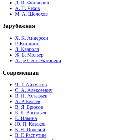
Д. И. Фонвизин
А. П. Чехов
М. А. Шолохов
Зарубежная
Х. К. Андерсен
Р. Киплинг
Л. Кэрролл
Ж. Б. Мольер
А. де Сент-Экзюпери
Современная
Ч. Т. Айтматов
С. А. Алексеевич
В. П. Астафьев
А. Р. Беляев
В. Я. Брюсов
Б. Л. Васильев
Е. Ильина
Ю. П. Казаков
Б. Н. Полевой
В. Г. Распутин