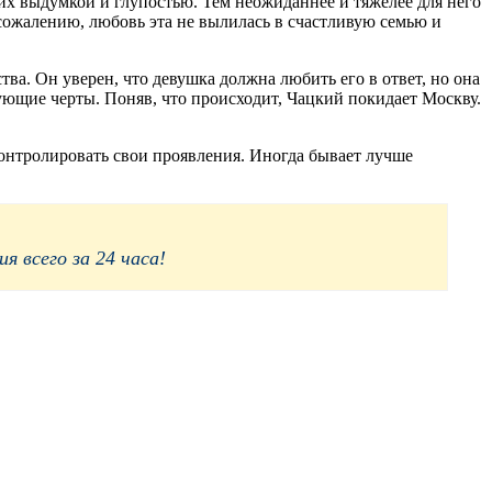
их выдумкой и глупостью. Тем неожиданнее и тяжелее для него
 сожалению, любовь эта не вылилась в счастливую семью и
ва. Он уверен, что девушка должна любить его в ответ, но она
ующие черты. Поняв, что происходит, Чацкий покидает Москву.
 контролировать свои проявления. Иногда бывает лучше
 всего за 24 часа!