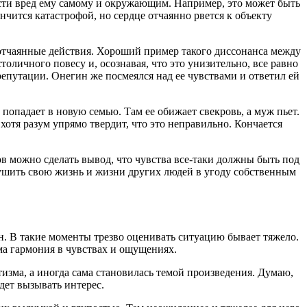
анести вред ему самому и окружающим. Например, это может быть
нчится катастрофой, но сердце отчаянно рвется к объекту
а отчаянные действия. Хороший пример такого диссонанса между
личного повесу и, осознавая, что это унизительно, все равно
репутации. Онегин же посмеялся над ее чувствами и ответил ей
опадает в новую семью. Там ее обижает свекровь, а муж пьет.
отя разум упрямо твердит, что это неправильно. Кончается
ов можно сделать вывод, что чувства все-таки должны быть под
 рушить свою жизнь и жизни других людей в угоду собственным
ен. В такие моменты трезво оценивать ситуацию бывает тяжело.
има гармония в чувствах и ощущениях.
изма, а иногда сама становилась темой произведения. Думаю,
дет вызывать интерес.