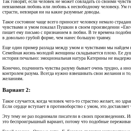
Так говорят, если человек не может совладать со своими чувст
невзаимная любовь или любовь к несвободному человеку. Ум гов
страсти, невзирая ни на какие разумные доводы.
Такое состояние чаще всего приносит человеку немало страдан
чувствами и умом показал Пушкин в своем произведении «Евге
пишет ему письмо с признанием в любви. В те времена подобны
в довольно грубой форме, чем нанес большую травму.
Еще один пример разлада между умом и чувствами мы найдем в 
Семейная жизнь молодой женщины складывается плохо. Ее душа 
история печально: эмоциональная натура Катерины не выдержи
Конечно, подчинить чувства разуму бывает очень трудно, а ин
контролем разума. Всегда нужно взвешивать свои желания и то
желаниям.
Вариант 2:
Такое случается, когда человек чего-то страстно желает, но з
Если сердце вступает в противоборство с умом, это доставляе
Эту тему не раз поднимали писатели в своих произведениях. 
это беспроигрышный вариант, потому что подобные переживания