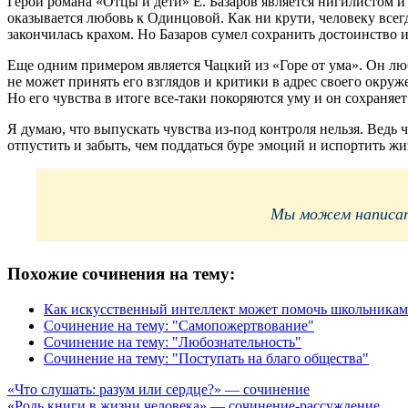
Герой романа «Отцы и дети» Е. Базаров является нигилистом и
оказывается любовь к Одинцовой. Как ни крути, человеку всег
закончилась крахом. Но Базаров сумел сохранить достоинство и
Еще одним примером является Чацкий из «Горе от ума». Он люб
не может принять его взглядов и критики в адрес своего окр
Но его чувства в итоге все-таки покоряются уму и он сохраняет
Я думаю, что выпускать чувства из-под контроля нельзя. Ведь
отпустить и забыть, чем поддаться буре эмоций и испортить ж
Мы можем написать
Похожие сочинения на тему:
Как искусственный интеллект может помочь школьникам
Сочинение на тему: "Самопожертвование"
Сочинение на тему: "Любознательность"
Сочинение на тему: "Поступать на благо общества"
Навигация
«Что слушать: разум или сердце?» — сочинение
«Роль книги в жизни человека» — сочинение-рассуждение