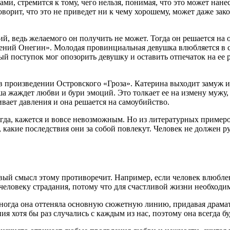
вами, стремится к тому, чего нельзя, понимая, что это может н
орит, что это не приведет ни к чему хорошему, может даже зако
ий, ведь желаемого он получить не может. Тогда он решается н
ний Онегин». Молодая провинциальная девушка влюбляется в сто
й поступок мог опозорить девушку и оставить отпечаток на ее 
произведении Островского «Гроза». Катерина выходит замуж и п
жаждет любви и бури эмоций. Это толкает ее на измену мужу, х
вает давления и она решается на самоубийство.
огда, кажется и вовсе невозможным. Но из литературных пример
, какие последствия они за собой повлекут. Человек не должен
дравый смысл этому противоречит. Например, если человек влюбл
т человеку страдания, потому что для счастливой жизни необход
Иногда она оттеняла основную сюжетную линию, придавая драмат
 хотя бы раз случались с каждым из нас, поэтому она всегда бу