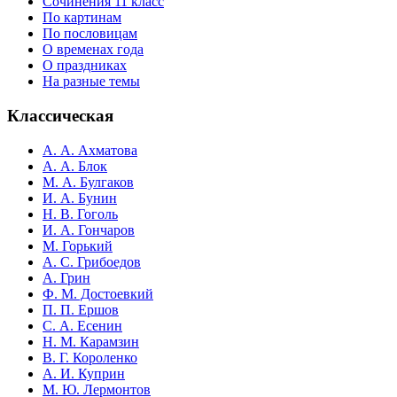
Сочинения 11 класс
По картинам
По пословицам
О временах года
О праздниках
На разные темы
Классическая
А. А. Ахматова
А. А. Блок
М. А. Булгаков
И. А. Бунин
Н. В. Гоголь
И. А. Гончаров
М. Горький
А. С. Грибоедов
А. Грин
Ф. М. Достоевкий
П. П. Ершов
С. А. Есенин
Н. М. Карамзин
В. Г. Короленко
А. И. Куприн
М. Ю. Лермонтов