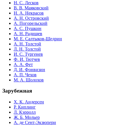
Н. С. Лесков
В. В. Маяковский
Н. А. Некрасов
А. Н. Островский
А. Погорельский
А. С. Пушкин
А. Н. Радищев
М. Е. Салтыков-Щедрин
А. Н. Толстой
Л. Н. Толстой
И. С. Тургенев
Ф. И. Тютчев
А. А. Фет
Д. И. Фонвизин
А. П. Чехов
М. А. Шолохов
Зарубежная
Х. К. Андерсен
Р. Киплинг
Л. Кэрролл
Ж. Б. Мольер
А. де Сент-Экзюпери