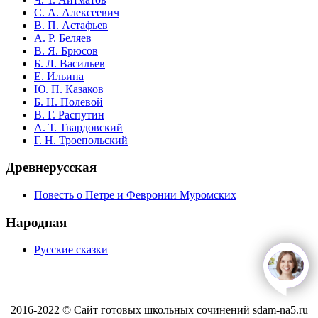
С. А. Алексеевич
В. П. Астафьев
А. Р. Беляев
В. Я. Брюсов
Б. Л. Васильев
Е. Ильина
Ю. П. Казаков
Б. Н. Полевой
В. Г. Распутин
А. Т. Твардовский
Г. Н. Троепольский
Древнерусская
Повесть о Петре и Февронии Муромских
Народная
Русские сказки
open
c
2016-2022 © Сайт готовых школьных сочинений sdam-na5.ru