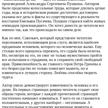
произведений Александра Сергеевича Пушкина. Автором
были проделаны колоссальные труды, которые длились целые
годы, ведь в историческом романе достаточно достоверно
указаны все даты и факты из существующего в реальности
восстания Емельяна Пугачева. Пушкин старался найти живых
очевидцев произошедшего. Он хотел донести до читателя все
именно так, как это происходило на самом деле.
Как по мне, Савельич, который представлен читателю
персонажем, исполняющим роль слуги, является наиболее
преданным человеком, которого по-человечески жалко. Ему
столько всего пришлось пережить, его судьба была нелегка.
Но, несмотря на это, он смог не только мужественно пройти
все испытания и страдания, но и сохранить свой свободный
нрав. Прямолинейность же главного героя Петра Гринева и
его безрассудство не только помогают выжить, но и
измениться в лучшую сторону. Любовь способна творить
чудеса.
Автор умело демонстрирует изменчивость человека и его
души. На первых страницах романа читатель создает свои
образы героев, которые с каждой прочитанной страницей
постепенно начинают изменяться. У кого-то он становится
положительным, у других наоборот – негативным. А
трогательные и по-настоящему жизненные моменты и