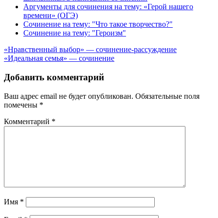
Аргументы для сочинения на тему: «Герой нашего
времени» (ОГЭ)
Сочинение на тему: "Что такое творчество?"
Сочинение на тему: "Героизм"
Навигация
«Нравственный выбор» — сочинение-рассуждение
«Идеальная семья» — сочинение
по
записям
Добавить комментарий
Ваш адрес email не будет опубликован.
Обязательные поля
помечены
*
Комментарий
*
Имя
*