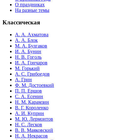
О праздниках
На разные темы
Классическая
А. А. Ахматова
А. А. Блок
М. А. Булгаков
И. А. Бунин
Н. В. Гоголь
И. А. Гончаров
М. Горький
А. С. Грибоедов
А. Грин
Ф. М. Достоевкий
П. П. Ершов
С. А. Есенин
Н. М. Карамзин
В. Г. Короленко
А. И. Куприн
М. Ю. Лермонтов
Н. С. Лесков
В. В. Маяковский
Н. А. Некрасов