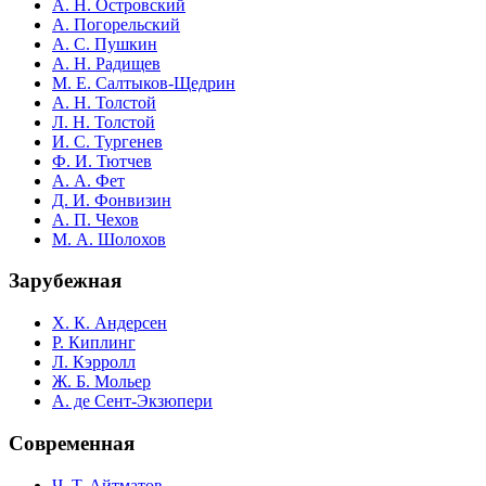
А. Н. Островский
А. Погорельский
А. С. Пушкин
А. Н. Радищев
М. Е. Салтыков-Щедрин
А. Н. Толстой
Л. Н. Толстой
И. С. Тургенев
Ф. И. Тютчев
А. А. Фет
Д. И. Фонвизин
А. П. Чехов
М. А. Шолохов
Зарубежная
Х. К. Андерсен
Р. Киплинг
Л. Кэрролл
Ж. Б. Мольер
А. де Сент-Экзюпери
Современная
Ч. Т. Айтматов