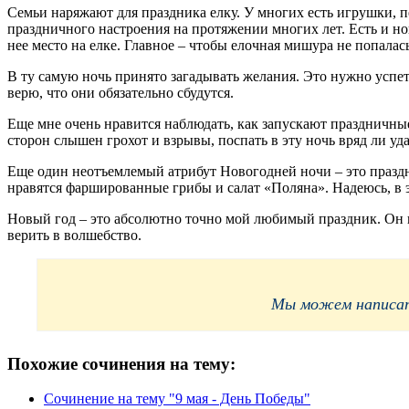
Семьи наряжают для праздника елку. У многих есть игрушки, п
праздничного настроения на протяжении многих лет. Есть и н
нее место на елке. Главное – чтобы елочная мишура не попалась
В ту самую ночь принято загадывать желания. Это нужно успеть
верю, что они обязательно сбудутся.
Еще мне очень нравится наблюдать, как запускают праздничные
сторон слышен грохот и взрывы, поспать в эту ночь вряд ли уд
Еще один неотъемлемый атрибут Новогодней ночи – это праздн
нравятся фаршированные грибы и салат «Поляна». Надеюсь, в эт
Новый год – это абсолютно точно мой любимый праздник. Он на
верить в волшебство.
Мы можем написать
Похожие сочинения на тему:
Сочинение на тему "9 мая - День Победы"