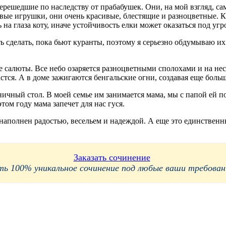
ерешедшие по наследству от прабабушек. Они, на мой взгляд, са
овые игрушки, они очень красивые, блестящие и разноцветные. К
 на глаза коту, иначе устойчивость елки может оказаться под угр
 сделать, пока бьют куранты, поэтому я серьезно обдумываю их 
 салюты. Все небо озаряется разноцветными сполохами и на неск
астся. А в доме зажигаются бенгальские огни, создавая еще бол
ичный стол. В моей семье им занимается мама, мы с папой ей п
ом году мама запечет для нас гуся.
полнен радостью, весельем и надеждой. А еще это единственный 
Заказать сочинение
 100% уникальное сочинение под любые ваши требования