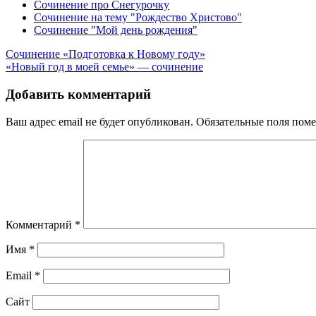
Сочинение про Снегурочку
Сочинение на тему "Рождество Христово"
Сочинение "Мой день рождения"
Навигация
Сочинение «Подготовка к Новому году»
«Новый год в моей семье» — сочинение
по
записям
Добавить комментарий
Ваш адрес email не будет опубликован.
Обязательные поля пом
Комментарий
*
Имя
*
Email
*
Сайт