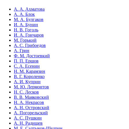
А. А. Ахматова
А. А. Блок
М. А. Булгаков
И. А. Бунин
Н. В. Гоголь
И. А. Гончаров
М. Горький
А. С. Грибоедов
А. Грин
Ф. М. Достоевкий
П. П. Ершов
С. А. Есенин
Н. М. Карамзин
В. Г. Короленко
А. И. Куприн
М. Ю. Лермонтов
Н. С. Лесков
В. В. Маяковский
Н. А. Некрасов
А. Н. Островский
А. Погорельский
А. С. Пушкин
А. Н. Радищев
М. Е. Салтыков-Щедрин