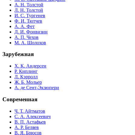
А. Н. Толстой
Л. Н. Толстой
И. С. Тургенев
Ф. И. Тютчев
А. А. Фет
Д. И. Фонвизин
А. П. Чехов
М. А. Шолохов
Зарубежная
Х. К. Андерсен
Р. Киплинг
Л. Кэрролл
Ж. Б. Мольер
А. де Сент-Экзюпери
Современная
Ч. Т. Айтматов
С. А. Алексеевич
В. П. Астафьев
А. Р. Беляев
В. Я. Брюсов