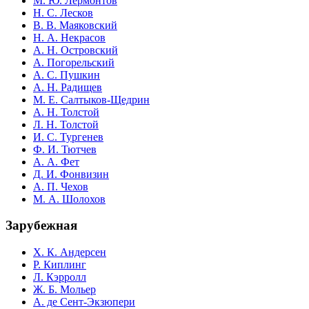
М. Ю. Лермонтов
Н. С. Лесков
В. В. Маяковский
Н. А. Некрасов
А. Н. Островский
А. Погорельский
А. С. Пушкин
А. Н. Радищев
М. Е. Салтыков-Щедрин
А. Н. Толстой
Л. Н. Толстой
И. С. Тургенев
Ф. И. Тютчев
А. А. Фет
Д. И. Фонвизин
А. П. Чехов
М. А. Шолохов
Зарубежная
Х. К. Андерсен
Р. Киплинг
Л. Кэрролл
Ж. Б. Мольер
А. де Сент-Экзюпери