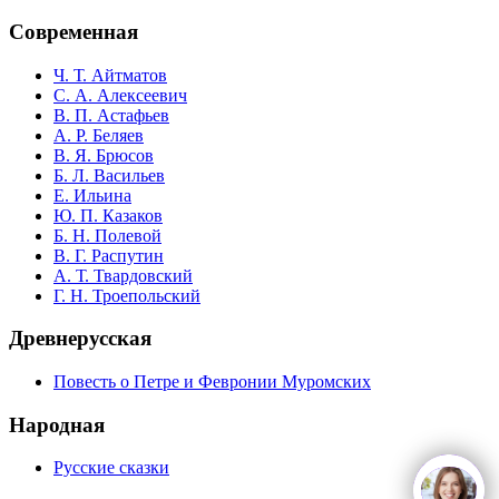
Современная
Ч. Т. Айтматов
С. А. Алексеевич
В. П. Астафьев
А. Р. Беляев
В. Я. Брюсов
Б. Л. Васильев
Е. Ильина
Ю. П. Казаков
Б. Н. Полевой
В. Г. Распутин
А. Т. Твардовский
Г. Н. Троепольский
Древнерусская
Повесть о Петре и Февронии Муромских
Народная
Русские сказки
open
c