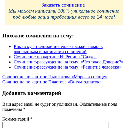
Заказать сочинение
Мы можем написать 100% уникальное сочинение
под любые ваши требования всего за 24 часа!
Похожие сочинения на тему:
Как искусственный интеллект может помочь
школьникам в написании сочинений
Сочинение по картине И. Репина "Садко"
Сочинение-рассуждение на тему: «Что такое Доверие?»
Сочинение-рассуждение на тему: «Развитие человека»
Навигация
Сочинение по картине Цыплакова «Мороз и солнце»
Сочинение по картине Пластова «Витя-подпасок»
по
записям
Добавить комментарий
Ваш адрес email не будет опубликован.
Обязательные поля
помечены
*
Комментарий
*