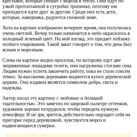
крестьяне, которые спешат с мороза в тепло. Они идут по
узкой протоптанной в сугробах тропинке, поэтому им
приходится идти друг за другом. Среди них есть дети,
которые, наверняка, радуются снежной зиме.
Хоть на картине изображено вечернее время, она получилась
очень светлой. Вечер только начинается и небо окрасилось в
холодный зеленый цвет. На мой взгляд, это придает пейзажу
особого очарования. Такой закат говорит о том, что день был
ясным и морозным.
Слева на картине видно проселок, по которому едут две
запряженные лошадьми телеги, они нагружены стогами сена.
Людям нужно успеть закончить работу, пока не стало совсем
темно. За высокими деревьями виднеется купол деревенской
церкви. Она издавна является символом добра, света и
надежды.
Автор писал эту картину с любовью и большой
тщательностью. Это заметно по широкой палитре оттенков,
художник хорошо потрудился, чтобы передать нужную
атмосферу. И не зря, зритель действительно ощущает себя на
пригорке перед деревушкой, чувствуется мороз и
надвигающиеся сумерки.