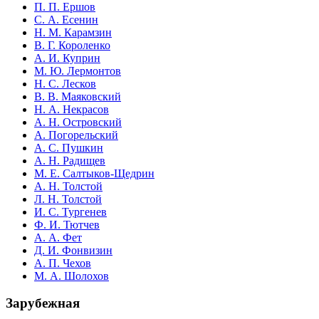
П. П. Ершов
С. А. Есенин
Н. М. Карамзин
В. Г. Короленко
А. И. Куприн
М. Ю. Лермонтов
Н. С. Лесков
В. В. Маяковский
Н. А. Некрасов
А. Н. Островский
А. Погорельский
А. С. Пушкин
А. Н. Радищев
М. Е. Салтыков-Щедрин
А. Н. Толстой
Л. Н. Толстой
И. С. Тургенев
Ф. И. Тютчев
А. А. Фет
Д. И. Фонвизин
А. П. Чехов
М. А. Шолохов
Зарубежная