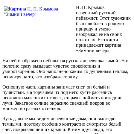
Н. П. Крымов —
известный русский
пейзажист. Этот художник
был влюблен в родную
природу и умело
изображал ее на своих
полотнах. Его кисти
принадлежит картина
«Зимний вечер».
На ней изображена небольшая русская деревушка зимой. Это
полотно сразу вызывает чувство спокойствия и
умиротворения. Оно наполнено каким-то душевным теплом,
несмотря на то, что изображает зиму.
Основную часть картины занимает снег, он белый и
пушистый. На торчащем из-под него кусте расселись
несколько маленьких пташек, стараясь поймать последние
лучи. Закатное солнце окрасило снежный покров во
множество разных оттенков.
Чуть дальше мы видим деревянные дома, они выглядят
темными, поэтому особенно контрастно смотрится белый
снег, покрывающий их крыши. К ним идут люди, это