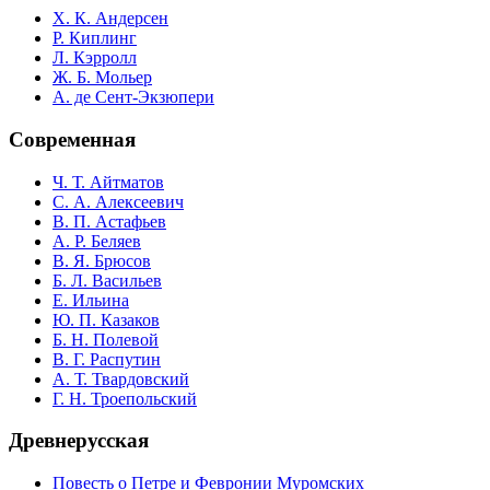
Х. К. Андерсен
Р. Киплинг
Л. Кэрролл
Ж. Б. Мольер
А. де Сент-Экзюпери
Современная
Ч. Т. Айтматов
С. А. Алексеевич
В. П. Астафьев
А. Р. Беляев
В. Я. Брюсов
Б. Л. Васильев
Е. Ильина
Ю. П. Казаков
Б. Н. Полевой
В. Г. Распутин
А. Т. Твардовский
Г. Н. Троепольский
Древнерусская
Повесть о Петре и Февронии Муромских