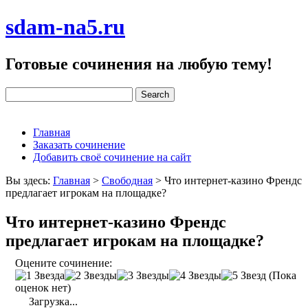
sdam-na5.ru
Готовые сочинения на любую тему!
Главная
Заказать сочинение
Добавить своё сочинение на сайт
Вы здесь:
Главная
>
Свободная
>
Что интернет-казино Френдс
предлагает игрокам на площадке?
Что интернет-казино Френдс
предлагает игрокам на площадке?
Оцените сочинение:
(Пока
оценок нет)
Загрузка...