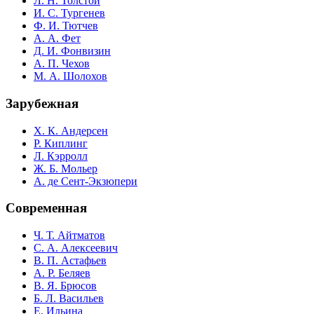
Л. Н. Толстой
И. С. Тургенев
Ф. И. Тютчев
А. А. Фет
Д. И. Фонвизин
А. П. Чехов
М. А. Шолохов
Зарубежная
Х. К. Андерсен
Р. Киплинг
Л. Кэрролл
Ж. Б. Мольер
А. де Сент-Экзюпери
Современная
Ч. Т. Айтматов
С. А. Алексеевич
В. П. Астафьев
А. Р. Беляев
В. Я. Брюсов
Б. Л. Васильев
Е. Ильина