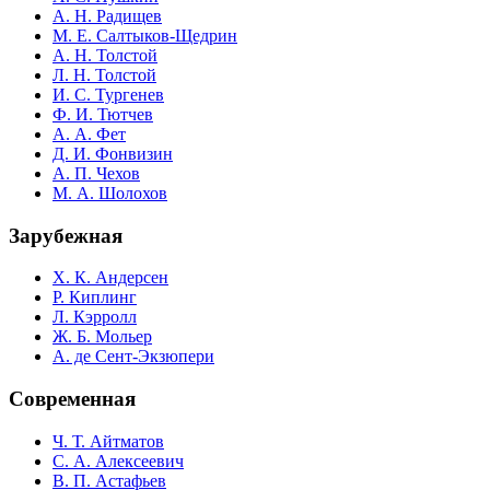
А. Н. Радищев
М. Е. Салтыков-Щедрин
А. Н. Толстой
Л. Н. Толстой
И. С. Тургенев
Ф. И. Тютчев
А. А. Фет
Д. И. Фонвизин
А. П. Чехов
М. А. Шолохов
Зарубежная
Х. К. Андерсен
Р. Киплинг
Л. Кэрролл
Ж. Б. Мольер
А. де Сент-Экзюпери
Современная
Ч. Т. Айтматов
С. А. Алексеевич
В. П. Астафьев