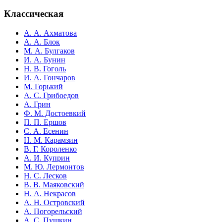
Классическая
А. А. Ахматова
А. А. Блок
М. А. Булгаков
И. А. Бунин
Н. В. Гоголь
И. А. Гончаров
М. Горький
А. С. Грибоедов
А. Грин
Ф. М. Достоевкий
П. П. Ершов
С. А. Есенин
Н. М. Карамзин
В. Г. Короленко
А. И. Куприн
М. Ю. Лермонтов
Н. С. Лесков
В. В. Маяковский
Н. А. Некрасов
А. Н. Островский
А. Погорельский
А. С. Пушкин