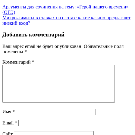
Навигация
Аргументы для сочинения на тему: «Герой нашего времени»
(ОГЭ)
по
Микро-лимиты в ставках на слотах: какие казино предлагают
записям
низкий вход?
Добавить комментарий
Ваш адрес email не будет опубликован.
Обязательные поля
помечены
*
Комментарий
*
Имя
*
Email
*
Сайт