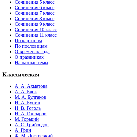
Сочинения 5 класс
Сочинения 6 класс
Сочинения 7 класс
Сочинения 8 класс
Сочинения 9 класс
Сочинения 10 класс
Сочинения 11 класс
По картинам
По пословицам
О временах года
О праздниках
На разные темы
Классическая
А. А. Ахматова
А. А. Блок
М. А. Булгаков
И. А. Бунин
Н. В. Гоголь
И. А. Гончаров
М. Горький
А. С. Грибоедов
А. Грин
Ф. М. Достоевкий