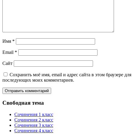
Имя
*
Email
*
Сайт
Сохранить моё имя, email и адрес сайта в этом браузере для
последующих моих комментариев.
Свободная тема
Сочинения 1 класс
Сочинения 2 класс
Сочинения 3 класс
Сочинения 4 класс