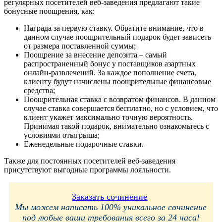
регулярных посетителей веб-заведения предлагают такие
бонусные поощрения, как:
Награда за первую ставку. Обратите внимание, что в
данном случае поощрительный подарок будет зависеть
от размера поставленной суммы;
Поощрение за внесение депозита – самый
распространенный бонус у поставщиков азартных
онлайн-развлечений. За каждое пополнение счета,
клиенту будут начислены поощрительные финансовые
средства;
Поощрительная ставка с возвратом финансов. В данном
случае ставка совершается бесплатно, но с условием, что
клиент укажет максимально точную вероятность.
Принимая такой подарок, внимательно ознакомьтесь с
условиями отыгрыша;
Еженедельные подарочные ставки.
Также для постоянных посетителей веб-заведения
присутствуют выгодные программы лояльности.
Заказать сочинение
Мы можем написать 100% уникальное сочинение
под любые ваши требования всего за 24 часа!