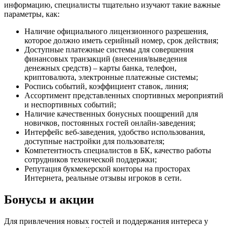
информацию, специалисты тщательно изучают такие важные
параметры, как:
Наличие официального лицензионного разрешения,
которое должно иметь серийный номер, срок действия;
Доступные платежные системы для совершения
финансовых транзакций (внесения/выведения
денежных средств) – карты банка, телефон,
криптовалюта, электронные платежные системы;
Роспись событий, коэффициент ставок, линия;
Ассортимент представленных спортивных мероприятий
и неспортивных событий;
Наличие качественных бонусных поощрений для
новичков, постоянных гостей онлайн-заведения;
Интерфейс веб-заведения, удобство использования,
доступные настройки для пользователя;
Компетентность специалистов в БК, качество работы
сотрудников технической поддержки;
Репутация букмекерской конторы на просторах
Интернета, реальные отзывы игроков в сети.
Бонусы и акции
Для привлечения новых гостей и поддержания интереса у