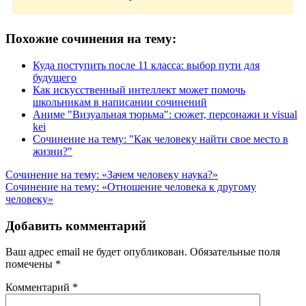
Похожие сочинения на тему:
Куда поступить после 11 класса: выбор пути для
будущего
Как искусственный интеллект может помочь
школьникам в написании сочинений
Аниме "Визуальная тюрьма": сюжет, персонажи и visual
kei
Сочинение на тему: "Как человеку найти свое место в
жизни?"
Навигация
Сочинение на тему: «Зачем человеку наука?»
Сочинение на тему: «Отношение человека к другому
по
человеку»
записям
Добавить комментарий
Ваш адрес email не будет опубликован.
Обязательные поля
помечены
*
Комментарий
*