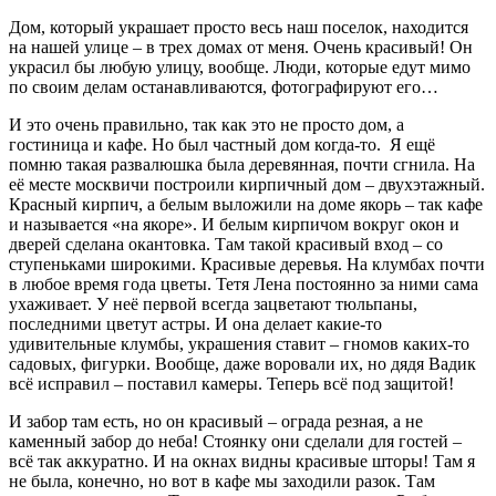
Дом, который украшает просто весь наш поселок, находится
на нашей улице – в трех домах от меня. Очень красивый! Он
украсил бы любую улицу, вообще. Люди, которые едут мимо
по своим делам останавливаются, фотографируют его…
И это очень правильно, так как это не просто дом, а
гостиница и кафе. Но был частный дом когда-то. Я ещё
помню такая развалюшка была деревянная, почти сгнила. На
её месте москвичи построили кирпичный дом – двухэтажный.
Красный кирпич, а белым выложили на доме якорь – так кафе
и называется «на якоре». И белым кирпичом вокруг окон и
дверей сделана окантовка. Там такой красивый вход – со
ступеньками широкими. Красивые деревья. На клумбах почти
в любое время года цветы. Тетя Лена постоянно за ними сама
ухаживает. У неё первой всегда зацветают тюльпаны,
последними цветут астры. И она делает какие-то
удивительные клумбы, украшения ставит – гномов каких-то
садовых, фигурки. Вообще, даже воровали их, но дядя Вадик
всё исправил – поставил камеры. Теперь всё под защитой!
И забор там есть, но он красивый – ограда резная, а не
каменный забор до неба! Стоянку они сделали для гостей –
всё так аккуратно. И на окнах видны красивые шторы! Там я
не была, конечно, но вот в кафе мы заходили разок. Там