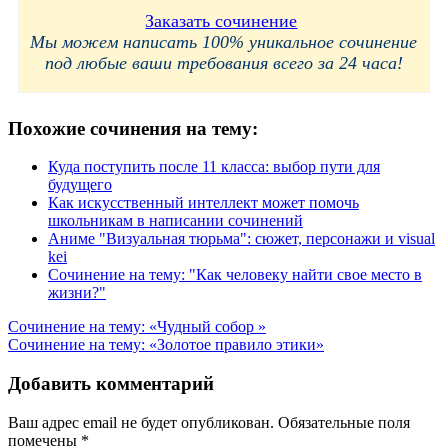
Заказать сочинение
Мы можем написать 100% уникальное сочинение
под любые ваши требования всего за 24 часа!
Похожие сочинения на тему:
Куда поступить после 11 класса: выбор пути для
будущего
Как искусственный интеллект может помочь
школьникам в написании сочинений
Аниме "Визуальная тюрьма": сюжет, персонажи и visual
kei
Сочинение на тему: "Как человеку найти свое место в
жизни?"
Навигация
Сочинение на тему: «Чудный собор »
Сочинение на тему: «Золотое правило этики»
по
записям
Добавить комментарий
Ваш адрес email не будет опубликован.
Обязательные поля
помечены
*