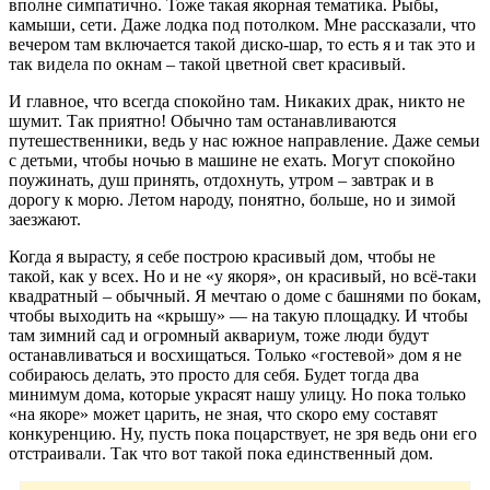
вполне симпатично. Тоже такая якорная тематика. Рыбы,
камыши, сети. Даже лодка под потолком. Мне рассказали, что
вечером там включается такой диско-шар, то есть я и так это и
так видела по окнам – такой цветной свет красивый.
И главное, что всегда спокойно там. Никаких драк, никто не
шумит. Так приятно! Обычно там останавливаются
путешественники, ведь у нас южное направление. Даже семьи
с детьми, чтобы ночью в машине не ехать. Могут спокойно
поужинать, душ принять, отдохнуть, утром – завтрак и в
дорогу к морю. Летом народу, понятно, больше, но и зимой
заезжают.
Когда я вырасту, я себе построю красивый дом, чтобы не
такой, как у всех. Но и не «у якоря», он красивый, но всё-таки
квадратный – обычный. Я мечтаю о доме с башнями по бокам,
чтобы выходить на «крышу» — на такую площадку. И чтобы
там зимний сад и огромный аквариум, тоже люди будут
останавливаться и восхищаться. Только «гостевой» дом я не
собираюсь делать, это просто для себя. Будет тогда два
минимум дома, которые украсят нашу улицу. Но пока только
«на якоре» может царить, не зная, что скоро ему составят
конкуренцию. Ну, пусть пока поцарствует, не зря ведь они его
отстраивали. Так что вот такой пока единственный дом.