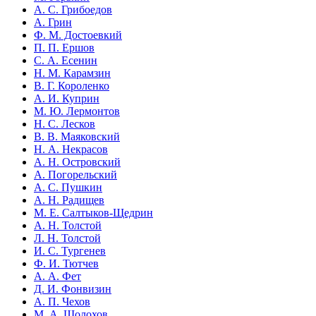
А. С. Грибоедов
А. Грин
Ф. М. Достоевкий
П. П. Ершов
С. А. Есенин
Н. М. Карамзин
В. Г. Короленко
А. И. Куприн
М. Ю. Лермонтов
Н. С. Лесков
В. В. Маяковский
Н. А. Некрасов
А. Н. Островский
А. Погорельский
А. С. Пушкин
А. Н. Радищев
М. Е. Салтыков-Щедрин
А. Н. Толстой
Л. Н. Толстой
И. С. Тургенев
Ф. И. Тютчев
А. А. Фет
Д. И. Фонвизин
А. П. Чехов
М. А. Шолохов