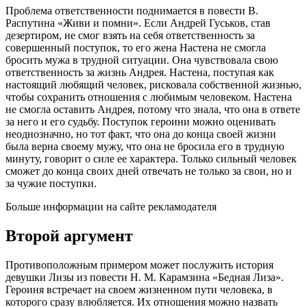
Проблема ответственности поднимается в повести В.
Распутина «Живи и помни». Если Андрей Гуськов, став
дезертиром, не смог взять на себя ответственность за
совершенный поступок, то его жена Настена не смогла
бросить мужа в трудной ситуации. Она чувствовала свою
ответственность за жизнь Андрея. Настена, поступая как
настоящий любящий человек, рисковала собственной жизнью,
чтобы сохранить отношения с любимым человеком. Настена
не смогла оставить Андрея, потому что знала, что она в ответе
за него и его судьбу. Поступок героини можно оценивать
неоднозначно, но тот факт, что она до конца своей жизни
была верна своему мужу, что она не бросила его в трудную
минуту, говорит о силе ее характера. Только сильный человек
сможет до конца своих дней отвечать не только за свои, но и
за чужие поступки.
Больше информации на сайте рекламодателя
Второй аргумент
Противоположным примером может послужить история
девушки Лизы из повести Н. М. Карамзина «Бедная Лиза».
Героиня встречает на своем жизненном пути человека, в
которого сразу влюбляется. Их отношения можно назвать