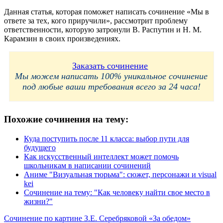
Данная статья, которая поможет написать сочинение «Мы в
ответе за тех, кого приручили», рассмотрит проблему
ответственности, которую затронули В. Распутин и Н. М.
Карамзин в своих произведениях.
Заказать сочинение
Мы можем написать 100% уникальное сочинение
под любые ваши требования всего за 24 часа!
Похожие сочинения на тему:
Куда поступить после 11 класса: выбор пути для
будущего
Как искусственный интеллект может помочь
школьникам в написании сочинений
Аниме "Визуальная тюрьма": сюжет, персонажи и visual
kei
Сочинение на тему: "Как человеку найти свое место в
жизни?"
Навигация
Сочинение по картине З.Е. Серебряковой «За обедом»