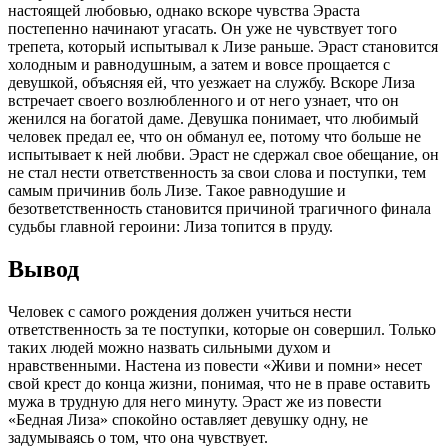
настоящей любовью, однако вскоре чувства Эраста
постепенно начинают угасать. Он уже не чувствует того
трепета, который испытывал к Лизе раньше. Эраст становится
холодным и равнодушным, а затем и вовсе прощается с
девушкой, объясняя ей, что уезжает на службу. Вскоре Лиза
встречает своего возлюбленного и от него узнает, что он
женился на богатой даме. Девушка понимает, что любимый
человек предал ее, что он обманул ее, потому что больше не
испытывает к ней любви. Эраст не сдержал свое обещание, он
не стал нести ответственность за свои слова и поступки, тем
самым причинив боль Лизе. Такое равнодушие и
безответственность становится причиной трагичного финала
судьбы главной героини: Лиза топится в пруду.
Вывод
Человек с самого рождения должен учиться нести
ответственность за те поступки, которые он совершил. Только
таких людей можно назвать сильными духом и
нравственными. Настена из повести «Живи и помни» несет
свой крест до конца жизни, понимая, что не в праве оставить
мужа в трудную для него минуту. Эраст же из повести
«Бедная Лиза» спокойно оставляет девушку одну, не
задумываясь о том, что она чувствует.