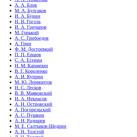
А. А. Блок
М. А. Булгаков
И. А. Бунин
Н. В. Гоголь
И. А. Гончаров
М. Горький
А. С. Грибоедов
А. Грин
Ф. М. Достоевкий
П. П. Ершов
С. А. Есенин
Н. М. Карамзин
В. Г. Короленко
А. И. Куприн
М. Ю. Лермонтов
Н. С. Лесков
В. В. Маяковский
Н. А. Некрасов
А. Н. Островский
А. Погорельский
А. С. Пушкин
А. Н. Радищев
М. Е. Салтыков-Щедрин
А. Н. Толстой