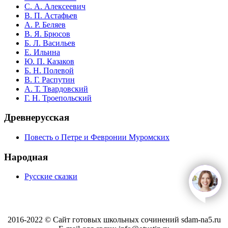
С. А. Алексеевич
В. П. Астафьев
А. Р. Беляев
В. Я. Брюсов
Б. Л. Васильев
Е. Ильина
Ю. П. Казаков
Б. Н. Полевой
В. Г. Распутин
А. Т. Твардовский
Г. Н. Троепольский
Древнерусская
Повесть о Петре и Февронии Муромских
Народная
Русские сказки
open
c
2016-2022 © Сайт готовых школьных сочинений sdam-na5.ru