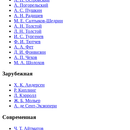
А. Погорельский
А. С. Пушкин
А. Н. Радищев
М. Е. Салтыков-Щедрин
А. Н. Толстой
Л. Н. Толстой
И. С. Тургенев
Ф. И. Тютчев
А. А. Фет
Д. И. Фонвизин
А. П. Чехов
М. А. Шолохов
Зарубежная
Х. К. Андерсен
Р. Киплинг
Л. Кэрролл
Ж. Б. Мольер
А. де Сент-Экзюпери
Современная
Ч. Т. Айтматов