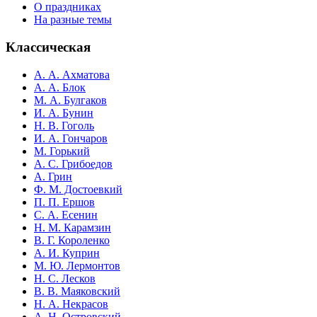
О праздниках
На разные темы
Классическая
А. А. Ахматова
А. А. Блок
М. А. Булгаков
И. А. Бунин
Н. В. Гоголь
И. А. Гончаров
М. Горький
А. С. Грибоедов
А. Грин
Ф. М. Достоевкий
П. П. Ершов
С. А. Есенин
Н. М. Карамзин
В. Г. Короленко
А. И. Куприн
М. Ю. Лермонтов
Н. С. Лесков
В. В. Маяковский
Н. А. Некрасов
А. Н. Островский