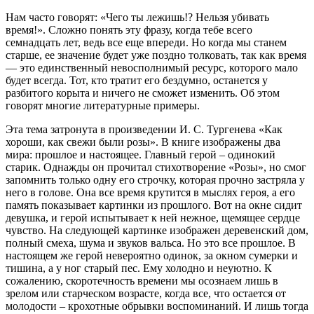
Нам часто говорят: «Чего ты лежишь!? Нельзя убивать
время!». Сложно понять эту фразу, когда тебе всего
семнадцать лет, ведь все еще впереди. Но когда мы станем
старше, ее значение будет уже поздно толковать, так как время
— это единственный невосполнимый ресурс, которого мало
будет всегда. Тот, кто тратит его бездумно, останется у
разбитого корыта и ничего не сможет изменить. Об этом
говорят многие литературные примеры.
Эта тема затронута в произведении И. С. Тургенева «Как
хороши, как свежи были розы». В книге изображены два
мира: прошлое и настоящее. Главный герой – одинокий
старик. Однажды он прочитал стихотворение «Розы», но смог
запомнить только одну его строчку, которая прочно застряла у
него в голове. Она все время крутится в мыслях героя, а его
память показывает картинки из прошлого. Вот на окне сидит
девушка, и герой испытывает к ней нежное, щемящее сердце
чувство. На следующей картинке изображен деревенский дом,
полный смеха, шума и звуков вальса. Но это все прошлое. В
настоящем же герой невероятно одинок, за окном сумерки и
тишина, а у ног старый пес. Ему холодно и неуютно. К
сожалению, скоротечность времени мы осознаем лишь в
зрелом или старческом возрасте, когда все, что остается от
молодости – крохотные обрывки воспоминаний. И лишь тогда