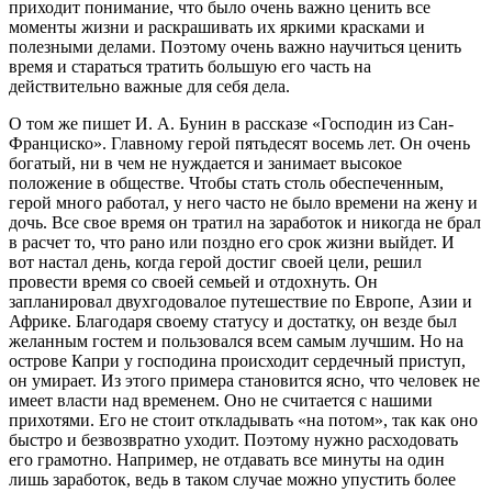
приходит понимание, что было очень важно ценить все
моменты жизни и раскрашивать их яркими красками и
полезными делами. Поэтому очень важно научиться ценить
время и стараться тратить большую его часть на
действительно важные для себя дела.
О том же пишет И. А. Бунин в рассказе «
Господин из Сан-
Франциско
». Главному герой пятьдесят восемь лет. Он очень
богатый, ни в чем не нуждается и занимает высокое
положение в обществе. Чтобы стать столь обеспеченным,
герой много работал, у него часто не было времени на жену и
дочь. Все свое время он тратил на заработок и никогда не брал
в расчет то, что рано или поздно его срок жизни выйдет. И
вот настал день, когда герой достиг своей цели, решил
провести время со своей семьей и отдохнуть. Он
запланировал двухгодовалое путешествие по Европе, Азии и
Африке. Благодаря своему статусу и достатку, он везде был
желанным гостем и пользовался всем самым лучшим. Но на
острове Капри у господина происходит сердечный приступ,
он умирает. Из этого примера становится ясно, что человек не
имеет власти над временем. Оно не считается с нашими
прихотями. Его не стоит откладывать «на потом», так как оно
быстро и безвозвратно уходит. Поэтому нужно расходовать
его грамотно. Например, не отдавать все минуты на один
лишь заработок, ведь в таком случае можно упустить более