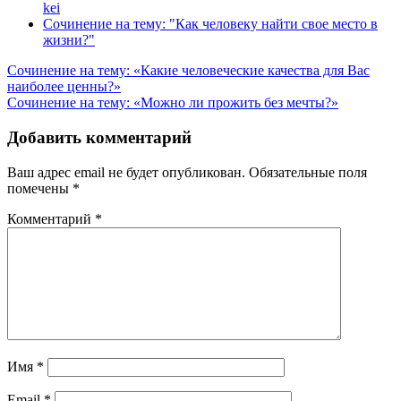
kei
Сочинение на тему: "Как человеку найти свое место в
жизни?"
Навигация
Сочинение на тему: «Какие человеческие качества для Вас
наиболее ценны?»
по
Сочинение на тему: «Можно ли прожить без мечты?»
записям
Добавить комментарий
Ваш адрес email не будет опубликован.
Обязательные поля
помечены
*
Комментарий
*
Имя
*
Email
*