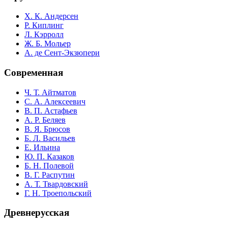
Х. К. Андерсен
Р. Киплинг
Л. Кэрролл
Ж. Б. Мольер
А. де Сент-Экзюпери
Современная
Ч. Т. Айтматов
С. А. Алексеевич
В. П. Астафьев
А. Р. Беляев
В. Я. Брюсов
Б. Л. Васильев
Е. Ильина
Ю. П. Казаков
Б. Н. Полевой
В. Г. Распутин
А. Т. Твардовский
Г. Н. Троепольский
Древнерусская