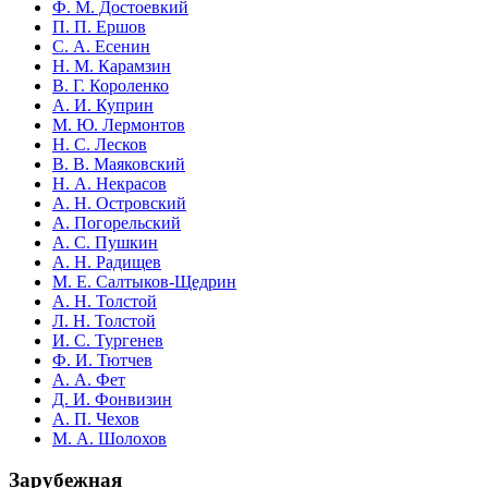
Ф. М. Достоевкий
П. П. Ершов
С. А. Есенин
Н. М. Карамзин
В. Г. Короленко
А. И. Куприн
М. Ю. Лермонтов
Н. С. Лесков
В. В. Маяковский
Н. А. Некрасов
А. Н. Островский
А. Погорельский
А. С. Пушкин
А. Н. Радищев
М. Е. Салтыков-Щедрин
А. Н. Толстой
Л. Н. Толстой
И. С. Тургенев
Ф. И. Тютчев
А. А. Фет
Д. И. Фонвизин
А. П. Чехов
М. А. Шолохов
Зарубежная