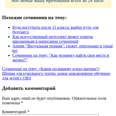
под любые ваши требования всего за 24 часа!
Похожие сочинения на тему:
Куда поступить после 11 класса: выбор пути для
будущего
Как искусственный интеллект может помочь
школьникам в написании сочинений
Аниме "Визуальная тюрьма": сюжет, персонажи и visual
kei
Сочинение на тему: "Как человеку найти свое место в
жизни?"
Навигация
Сочинение на тему: «Каков по-вашему идеал матери?»
Ширма для кукольного театра: новое инклюзивное обучение
по
для детей с ОВЗ
записям
Добавить комментарий
Ваш адрес email не будет опубликован.
Обязательные поля
помечены
*
Комментарий
*