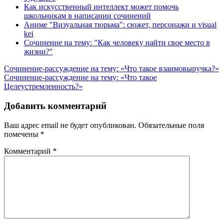
Как искусственный интеллект может помочь
школьникам в написании сочинений
Аниме "Визуальная тюрьма": сюжет, персонажи и visual
kei
Сочинение на тему: "Как человеку найти свое место в
жизни?"
Навигация
Сочинение-рассуждение на тему: «Что такое взаимовыручка?»
Сочинение-рассуждение на тему: «Что такое
по
Целеустремленность?»
записям
Добавить комментарий
Ваш адрес email не будет опубликован.
Обязательные поля
помечены
*
Комментарий
*