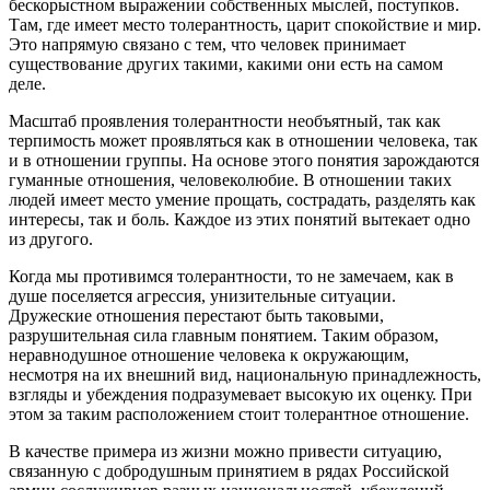
бескорыстном выражении собственных мыслей, поступков.
Там, где имеет место толерантность, царит спокойствие и мир.
Это напрямую связано с тем, что человек принимает
существование других такими, какими они есть на самом
деле.
Масштаб проявления толерантности необъятный, так как
терпимость может проявляться как в отношении человека, так
и в отношении группы. На основе этого понятия зарождаются
гуманные отношения, человеколюбие. В отношении таких
людей имеет место умение прощать, сострадать, разделять как
интересы, так и боль. Каждое из этих понятий вытекает одно
из другого.
Когда мы противимся толерантности, то не замечаем, как в
душе поселяется агрессия, унизительные ситуации.
Дружеские отношения перестают быть таковыми,
разрушительная сила главным понятием. Таким образом,
неравнодушное отношение человека к окружающим,
несмотря на их внешний вид, национальную принадлежность,
взгляды и убеждения подразумевает высокую их оценку. При
этом за таким расположением стоит толерантное отношение.
В качестве примера из жизни можно привести ситуацию,
связанную с добродушным принятием в рядах Российской