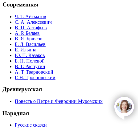
Современная
Ч. Т. Айтматов
С. А. Алексеевич
В. П. Астафьев
А. Р. Беляев
В. Я. Брюсов
Б. Л. Васильев
Е. Ильина
Ю. П. Казаков
Б. Н. Полевой
В. Г. Распутин
А. Т. Твардовский
Г. Н. Троепольский
Древнерусская
Повесть о Петре и Февронии Муромских
open
c
Народная
Русские сказки