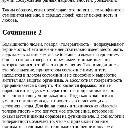
армии сослуживцев разных национальностей, убеждений.
Таким образом, если преобладает это понятие, то конфликтов
становится меньше, в сердцах людей живет искренность и
любовь.
Сочинение 2
Большинство людей, говоря «толерантность», подразумевают
терпимость. И это значение действительно имеет место быть,
ведь даже в латинском языке tolerantia означает «терпение».
Однако слово «толерантность» имеет и иные значения,
которые зависят от области применения. Так, в медицине –
это обозначение, при котором состояние иммунитета
находится в плохом состоянии и не способно к выработке
антител для защиты организма. А абсолютная толерантность
приравнивается к смерти. Что касается фармакологии и
наркологии то здесь «толерантность» приравнивается по
значению к слову «привыкание». Тогда как в экологии к
умению организмов адаптироваться в изменяющихся
условиях среды. Для финансовых и технических областей
толерантность – это допустимое отклонение, которое не
сказывается никаким образом на функционале. В социологии
толерантность означает то, что мы привыкли под ним
понимать – терпимость, терпимое отношение к другому