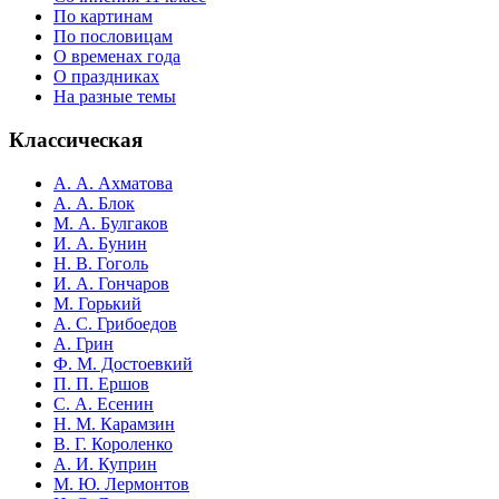
По картинам
По пословицам
О временах года
О праздниках
На разные темы
Классическая
А. А. Ахматова
А. А. Блок
М. А. Булгаков
И. А. Бунин
Н. В. Гоголь
И. А. Гончаров
М. Горький
А. С. Грибоедов
А. Грин
Ф. М. Достоевкий
П. П. Ершов
С. А. Есенин
Н. М. Карамзин
В. Г. Короленко
А. И. Куприн
М. Ю. Лермонтов