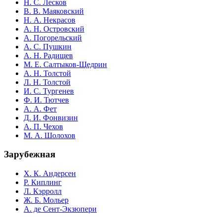
Н. С. Лесков
В. В. Маяковский
Н. А. Некрасов
А. Н. Островский
А. Погорельский
А. С. Пушкин
А. Н. Радищев
М. Е. Салтыков-Щедрин
А. Н. Толстой
Л. Н. Толстой
И. С. Тургенев
Ф. И. Тютчев
А. А. Фет
Д. И. Фонвизин
А. П. Чехов
М. А. Шолохов
Зарубежная
Х. К. Андерсен
Р. Киплинг
Л. Кэрролл
Ж. Б. Мольер
А. де Сент-Экзюпери