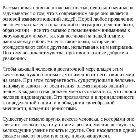
Рассматривая понятие «толерантность», невольно начинаешь
задумываться о том, что в современном мире оно является
основой взаимоотношений людей. Порой любое проявление
человеческих качеств в каких-либо ситуациях, ведение быта,
образ жизни – все это связано с повышенным вниманием к
окружающим людям, так как все люди на нашей планете
равны между собой. Но есть такие люди, которые не
отождествляют себя с другими, испытывая к ним неприязнь.
Поэтому возникают чувства, противоположные доброте и
уважению.
Чтобы каждый человек в достаточной мере владел этим
качеством, нужно понимать, что именно от него зависит мир
на земле. При этом толерантность, существующая в человеке,
напрямую зависит от воспитания, элементарных знаний в
целом. Каждый из нас должен уметь осознавать то, что любой
человек индивидуален. Это проявляется и в принадлежности
к определенной нации, и в обладании своеобразной
внешности, владении ценностями.
Существует немало других качеств человека, с которыми оно
связано: лояльность, отсутствие агрессии, умение выслушать,
великодушие умение понять и другие. Они находятся в одной
связке и имеют огромную силу, проявляющуюся в