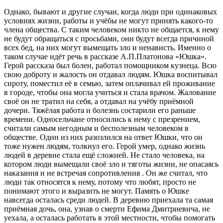
Однако, бывают и другие случаи, когда люди при одинаковых
условиях жизни, работы и учёбы не могут принять какого-то
члена общества. С таким человеком никто не общается, к нему
не будут обращаться с просьбами, они будут всегда причиной
всех бед, на них могут вымещать зло и ненависть. Именно о
таком случае идёт речь в рассказе А.П.Платонова «Юшка».
Герой рассказа был болен, работал помощником кузнеца. Всю
свою доброту и жалость он отдавал людям. Юшка воспитывал
сироту, поместил её в семью, затем оплачивал ей проживание
в городе, чтобы она могла учиться и стала врачом. Жалование
своё он не тратил на себя, а отдавал на учёбу приёмной
дочери. Тяжёлая работа и болезнь состарили его раньше
времени. Односельчане относились к нему с презрением,
считали самым негодным и бесполезным человеком в
обществе. Один из них разозлился на ответ Юшки, что он
тоже нужен людям, толкнул его. Герой умер, однако жизнь
людей в деревне стала ещё сложней. Не стало человека, на
котором люди вымещали своё зло и тяготы жизни, не опасаясь
наказания и не встречая сопротивления . Он же считал, что
люди так относятся к нему, потому что любят, просто не
понимают этого и выразить не могут. Память о Юшке
навсегда осталась среди людей. В деревню приехала та самая
приёмная дочь, она, узнав о смерти Ефима Дмитриевича, не
уехала, а осталась работать в этой местности, чтобы помогать