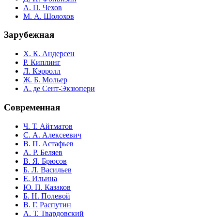
А. П. Чехов
М. А. Шолохов
Зарубежная
Х. К. Андерсен
Р. Киплинг
Л. Кэрролл
Ж. Б. Мольер
А. де Сент-Экзюпери
Современная
Ч. Т. Айтматов
С. А. Алексеевич
В. П. Астафьев
А. Р. Беляев
В. Я. Брюсов
Б. Л. Васильев
Е. Ильина
Ю. П. Казаков
Б. Н. Полевой
В. Г. Распутин
А. Т. Твардовский