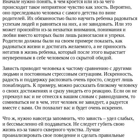
Вначале нужно понять, в чем кроется или из-за чего
происходит такое неприятное чувство как злость. Вероятно,
оно преследовало человека с самого детства по вине
родителей. Их обязанностью было научить ребенка радоваться
успехам людей и равняться на них, а не завидовать. Или это
может произойти из-за нехватки внимания, понимания и
любви вместо которых были лишь разногласия и упреки.
Родители должны были на своем примере показать, как
радоваться жизни и достигать желаемого, а не приносить
негатив в жизнь ребенка, который после этого вырастает
неуверенным в себе человеком со скрытой обидой.
Зависть приводит человека к частому сравнению с другими
людьми и постоянным стрессовым ситуациям. Искренность,
радость и поддержку распознать очень просто, следует лишь
понаблюдать. К примеру, можно рассказать близкому человеку
о своих достижениях и сразу увидеть его реакцию. Если он не
упрекнул вас и не отнесся к вашим словам с равнодушием, то
сомневаться не в чем, этот человек не завидует, а радуется
вместе с вами. Он похвалит вас и будет очень искренен.
Что ж, нужно навсегда запомнить, что зависть – удел слабых,
и бессмысленно ей поддаваться. Не следует губить свою
жизнь из-за такого скверного чувства. Лучше
проанализировать свое поведение и сделать правильные