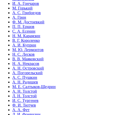
И. А. Гончаров
М. Горький
А. С. Грибоедов
А. Грин
Ф. М. Достоевкий
П. П. Ершов
С. А. Есенин
Н. М. Карамзин
В. Г. Короленко
А. И. Куприн
М. Ю. Лермонтов
Н. С. Лесков
В. В. Маяковский
Н. А. Некрасов
А. Н. Островский
А. Погорельский
А. С. Пушкин
А. Н. Радищев
М. Е. Салтыков-Щедрин
А. Н. Толстой
Л. Н. Толстой
И. С. Тургенев
Ф. И. Тютчев
А. А. Фет
Д. И. Фонвизин