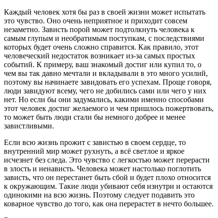
Каждый человек хотя бы раз в своей жизни может испытать
это чувство. Оно очень неприятное и приходит совсем
незаметно. Зависть порой может подтолкнуть человека к
самым глупым и необратимым поступкам, с последствиями
которых будет очень сложно справится. Как правило, этот
человеческий недостаток возникает из-за самых простых
событий. К примеру, ваш знакомый достиг или купил то, о
чем вы так давно мечтали и вкладывали в это много усилий,
поэтому вы начинаете завидовать его успехам. Проще говоря,
люди завидуют всему, чего не добились сами или чего у них
нет. Но если бы они задумались, какими именно способами
этот человек достиг желаемого и чем пришлось пожертвовать,
то может быть люди стали бы немного добрее и менее
завистливыми.
Если всю жизнь прожит с завистью в своем сердце, то
внутренний мир может рухнуть, а всё светлое и яркое
исчезнет без следа. Это чувство с легкостью может перерасти
в злость и ненависть. Человека может настолько поглотить
зависть, что он перестанет быть сбой и будет плохо относится
к окружающим. Такие люди убивают себя изнутри и остаются
одинокими на всю жизнь. Поэтому следует подавить это
коварное чувство до того, как она перерастет в нечто большее.