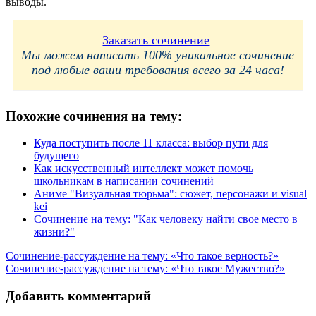
выводы.
Заказать сочинение
Мы можем написать 100% уникальное сочинение
под любые ваши требования всего за 24 часа!
Похожие сочинения на тему:
Куда поступить после 11 класса: выбор пути для
будущего
Как искусственный интеллект может помочь
школьникам в написании сочинений
Аниме "Визуальная тюрьма": сюжет, персонажи и visual
kei
Сочинение на тему: "Как человеку найти свое место в
жизни?"
Навигация
Сочинение-рассуждение на тему: «Что такое верность?»
Сочинение-рассуждение на тему: «Что такое Мужество?»
по
записям
Добавить комментарий