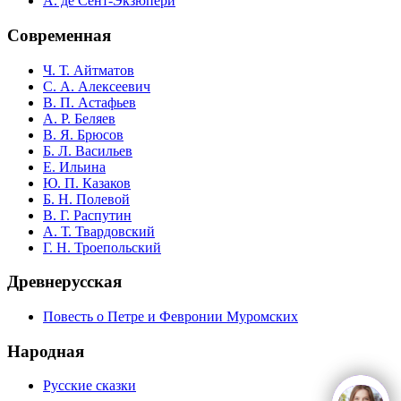
А. де Сент-Экзюпери
Современная
Ч. Т. Айтматов
С. А. Алексеевич
В. П. Астафьев
А. Р. Беляев
В. Я. Брюсов
Б. Л. Васильев
Е. Ильина
Ю. П. Казаков
Б. Н. Полевой
В. Г. Распутин
А. Т. Твардовский
Г. Н. Троепольский
Древнерусская
Повесть о Петре и Февронии Муромских
Народная
Русские сказки