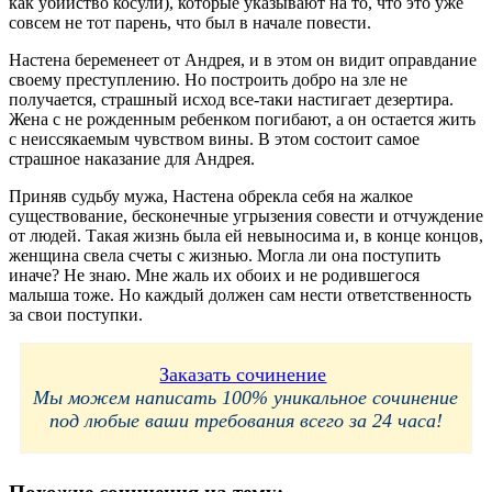
как убийство косули), которые указывают на то, что это уже
совсем не тот парень, что был в начале повести.
Настена беременеет от Андрея, и в этом он видит оправдание
своему преступлению. Но построить добро на зле не
получается, страшный исход все-таки настигает дезертира.
Жена с не рожденным ребенком погибают, а он остается жить
с неиссякаемым чувством вины. В этом состоит самое
страшное наказание для Андрея.
Приняв судьбу мужа, Настена обрекла себя на жалкое
существование, бесконечные угрызения совести и отчуждение
от людей. Такая жизнь была ей невыносима и, в конце концов,
женщина свела счеты с жизнью. Могла ли она поступить
иначе? Не знаю. Мне жаль их обоих и не родившегося
малыша тоже. Но каждый должен сам нести ответственность
за свои поступки.
Заказать сочинение
Мы можем написать 100% уникальное сочинение
под любые ваши требования всего за 24 часа!