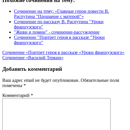
Похожие сочинения на тему:
Сочинение на тему: «Главные герои повести В.
Распутина "Прощание с матерой"»
Сочинение по рассказу В. Распутина "Уроки
французского"
"Живи и помни" - сочинение-рассуждение
Сочинение "Портрет героя в рассказе "Уроки
французского"
Навигация
Сочинение «Портрет героя в рассказе «Уроки французского»
Сочинение «Василий Теркин»
по
записям
Добавить комментарий
Ваш адрес email не будет опубликован.
Обязательные поля
помечены
*
Комментарий
*