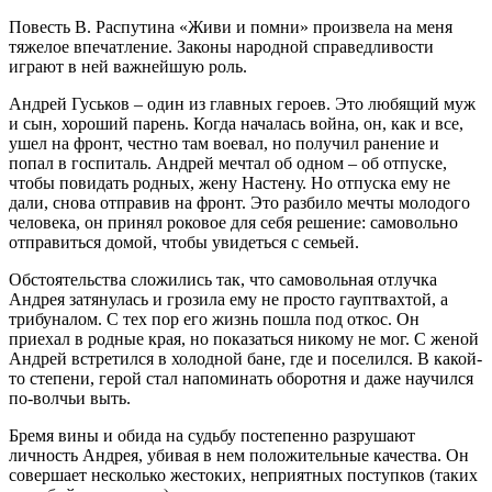
Повесть В. Распутина «Живи и помни» произвела на меня
тяжелое впечатление. Законы народной справедливости
играют в ней важнейшую роль.
Андрей Гуськов – один из главных героев. Это любящий муж
и сын, хороший парень. Когда началась война, он, как и все,
ушел на фронт, честно там воевал, но получил ранение и
попал в госпиталь. Андрей мечтал об одном – об отпуске,
чтобы повидать родных, жену Настену. Но отпуска ему не
дали, снова отправив на фронт. Это разбило мечты молодого
человека, он принял роковое для себя решение: самовольно
отправиться домой, чтобы увидеться с семьей.
Обстоятельства сложились так, что самовольная отлучка
Андрея затянулась и грозила ему не просто гауптвахтой, а
трибуналом. С тех пор его жизнь пошла под откос. Он
приехал в родные края, но показаться никому не мог. С женой
Андрей встретился в холодной бане, где и поселился. В какой-
то степени, герой стал напоминать оборотня и даже научился
по-волчьи выть.
Бремя вины и обида на судьбу постепенно разрушают
личность Андрея, убивая в нем положительные качества. Он
совершает несколько жестоких, неприятных поступков (таких