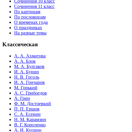
Сочинения 10 класс
Сочинения 11 класс
По картинам
По пословицам
О временах года
О праздниках
На разные темы
Классическая
А. А. Ахматова
А. А. Блок
М. А. Булгаков
И. А. Бунин
Н. В. Гоголь
И. А. Гончаров
М. Горький
А. С. Грибоедов
А. Грин
Ф. М. Достоевкий
П. П. Ершов
С. А. Есенин
Н. М. Карамзин
В. Г. Короленко
А. И. Куприн