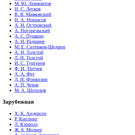
М. Ю. Лермонтов
Н. С. Лесков
В. В. Маяковский
Н. А. Некрасов
А. Н. Островский
А. Погорельский
А. С. Пушкин
А. Н. Радищев
М. Е. Салтыков-Щедрин
А. Н. Толстой
Л. Н. Толстой
И. С. Тургенев
Ф. И. Тютчев
А. А. Фет
Д. И. Фонвизин
А. П. Чехов
М. А. Шолохов
Зарубежная
Х. К. Андерсен
Р. Киплинг
Л. Кэрролл
Ж. Б. Мольер