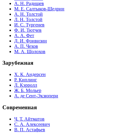
А. Н. Радищев
М. Е. Салтыков-Щедрин
А. Н. Толстой
Л. Н. Толстой
И. С. Тургенев
Ф. И. Тютчев
А. А. Фет
Д. И. Фонвизин
А. П. Чехов
М. А. Шолохов
Зарубежная
Х. К. Андерсен
Р. Киплинг
Л. Кэрролл
Ж. Б. Мольер
А. де Сент-Экзюпери
Современная
Ч. Т. Айтматов
С. А. Алексеевич
В. П. Астафьев