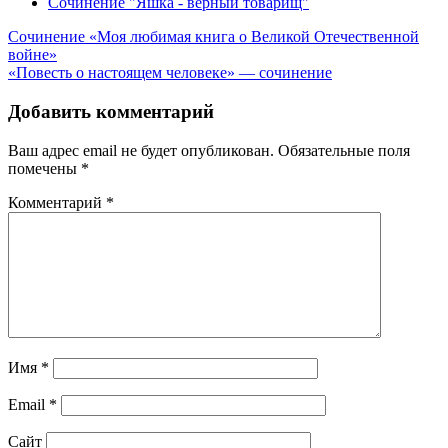
Сочинение "Яшка - верный товарищ"
Навигация
Сочинение «Моя любимая книга о Великой Отечественной
войне»
по
«Повесть о настоящем человеке» — сочинение
записям
Добавить комментарий
Ваш адрес email не будет опубликован.
Обязательные поля
помечены
*
Комментарий
*
Имя
*
Email
*
Сайт