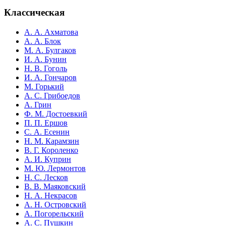
Классическая
А. А. Ахматова
А. А. Блок
М. А. Булгаков
И. А. Бунин
Н. В. Гоголь
И. А. Гончаров
М. Горький
А. С. Грибоедов
А. Грин
Ф. М. Достоевкий
П. П. Ершов
С. А. Есенин
Н. М. Карамзин
В. Г. Короленко
А. И. Куприн
М. Ю. Лермонтов
Н. С. Лесков
В. В. Маяковский
Н. А. Некрасов
А. Н. Островский
А. Погорельский
А. С. Пушкин