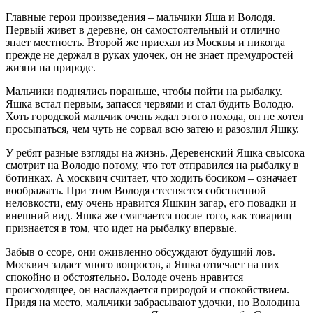
Главные герои произведения – мальчики Яша и Володя.
Первый живет в деревне, он самостоятельный и отлично
знает местность. Второй же приехал из Москвы и никогда
прежде не держал в руках удочек, он не знает премудростей
жизни на природе.
Мальчики поднялись пораньше, чтобы пойти на рыбалку.
Яшка встал первым, запасся червями и стал будить Володю.
Хоть городской мальчик очень ждал этого похода, он не хотел
просыпаться, чем чуть не сорвал всю затею и разозлил Яшку.
У ребят разные взгляды на жизнь. Деревенский Яшка свысока
смотрит на Володю потому, что тот отправился на рыбалку в
ботинках. А москвич считает, что ходить босиком – означает
воображать. При этом Володя стесняется собственной
неловкости, ему очень нравится Яшкин загар, его повадки и
внешний вид. Яшка же смягчается после того, как товарищ
признается в том, что идет на рыбалку впервые.
Забыв о ссоре, они оживленно обсуждают будущий лов.
Москвич задает много вопросов, а Яшка отвечает на них
спокойно и обстоятельно. Володе очень нравится
происходящее, он наслаждается природой и спокойствием.
Придя на место, мальчики забрасывают удочки, но Володина