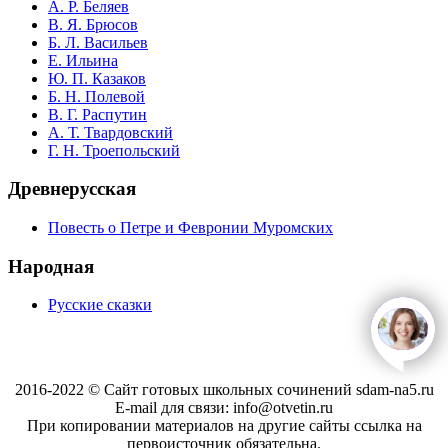
А. Р. Беляев
В. Я. Брюсов
Б. Л. Васильев
Е. Ильина
Ю. П. Казаков
Б. Н. Полевой
В. Г. Распутин
А. Т. Твардовский
Г. Н. Троепольский
Древнерусская
Повесть о Петре и Февронии Муромских
Народная
Русские сказки
open
c
2016-2022 © Сайт готовых школьных сочинений sdam-na5.ru
E-mail для связи: info@otvetin.ru
При копировании материалов на другие сайты ссылка на
первоисточник обязательна.