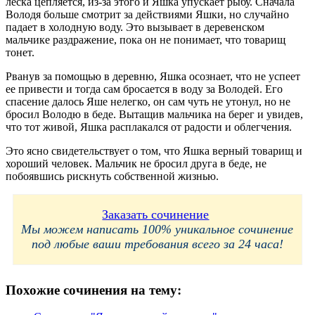
леска цепляется, из-за этого и Яшка упускает рыбу. Сначала
Володя больше смотрит за действиями Яшки, но случайно
падает в холодную воду. Это вызывает в деревенском
мальчике раздражение, пока он не понимает, что товарищ
тонет.
Рванув за помощью в деревню, Яшка осознает, что не успеет
ее привести и тогда сам бросается в воду за Володей. Его
спасение далось Яше нелегко, он сам чуть не утонул, но не
бросил Володю в беде. Вытащив мальчика на берег и увидев,
что тот живой, Яшка расплакался от радости и облегчения.
Это ясно свидетельствует о том, что Яшка верный товарищ и
хороший человек. Мальчик не бросил друга в беде, не
побоявшись рискнуть собственной жизнью.
Заказать сочинение
Мы можем написать 100% уникальное сочинение
под любые ваши требования всего за 24 часа!
Похожие сочинения на тему: