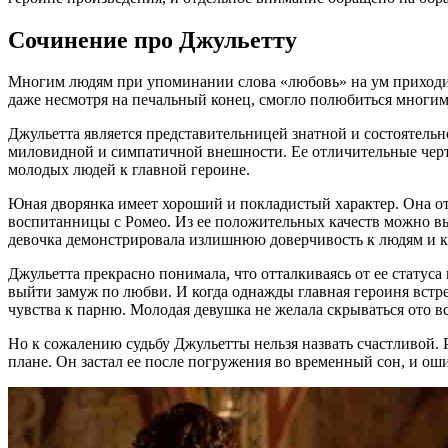
Сочинение про Джульетту
Многим людям при упоминании слова «любовь» на ум приходит
даже несмотря на печальный конец, смогло полюбиться многим
Джульетта является представительницей знатной и состоятельн
миловидной и симпатичной внешности. Ее отличительные черты
молодых людей к главной героине.
Юная дворянка имеет хороший и покладистый характер. Она отл
воспитанницы с Ромео. Из ее положительных качеств можно выд
девочка демонстрировала излишнюю доверчивость к людям и ка
Джульетта прекрасно понимала, что отталкиваясь от ее статус
выйти замуж по любви. И когда однажды главная героиня встре
чувства к парню. Молодая девушка не желала скрываться ото в
Но к сожалению судьбу Джульетты нельзя назвать счастливой. 
плане. Он застал ее после погружения во временный сон, и оши