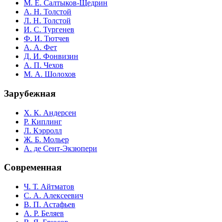
М. Е. Салтыков-Щедрин
А. Н. Толстой
Л. Н. Толстой
И. С. Тургенев
Ф. И. Тютчев
А. А. Фет
Д. И. Фонвизин
А. П. Чехов
М. А. Шолохов
Зарубежная
Х. К. Андерсен
Р. Киплинг
Л. Кэрролл
Ж. Б. Мольер
А. де Сент-Экзюпери
Современная
Ч. Т. Айтматов
С. А. Алексеевич
В. П. Астафьев
А. Р. Беляев