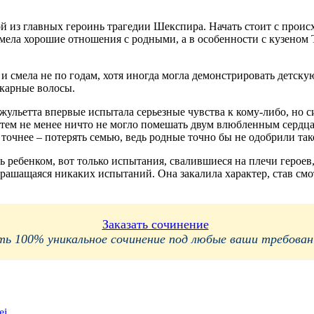
й из главных героинь трагедии Шекспира. Начать стоит с проис
а имела хорошие отношения с родными, а в особенности с кузеном
 и смела не по годам, хотя иногда могла демонстрировать детск
икарные волосы.
жульетта впервые испытала серьезные чувства к кому-либо, но 
 тем не менее ничто не могло помешать двум влюбленным сердцам
 точнее – потерять семью, ведь родные точно бы не одобрили так
сь ребенком, вот только испытания, свалившиеся на плечи герое
трашащаяся никаких испытаний. Она закалила характер, став смот
Заказать сочинение
 100% уникальное сочинение под любые ваши требования
ei