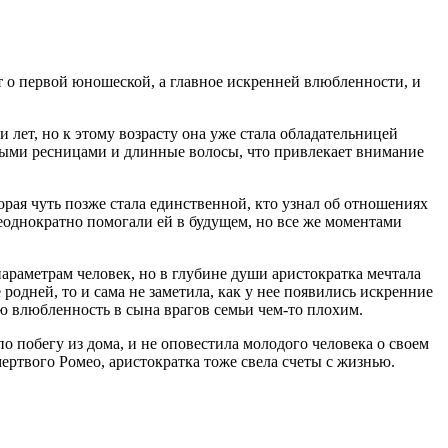
о первой юношеской, а главное искренней влюбленности, и
 лет, но к этому возрасту она уже стала обладательницей
стыми ресницами и длинные волосы, что привлекает внимание
рая чуть позже стала единственной, кто узнал об отношениях
неоднократно помогали ей в будущем, но все же моментами
параметрам человек, но в глубине души аристократка мечтала
родней, то и сама не заметила, как у нее появились искренние
ою влюбленность в сына врагов семьи чем-то плохим.
 побегу из дома, и не оповестила молодого человека о своем
мертвого Ромео, аристократка тоже свела счеты с жизнью.