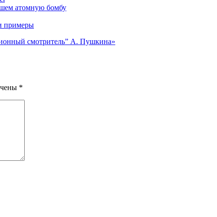
вшем атомную бомбу
 и примеры
ционный смотритель” А. Пушкина»
ечены
*