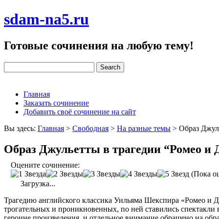
sdam-na5.ru
Готовые сочинения на любую тему!
Главная
Заказать сочинение
Добавить своё сочинение на сайт
Вы здесь:
Главная
>
Свободная
>
На разные темы
>
Образ Джул
Образ Джульетты в трагедии “Ромео и 
Оцените сочинение:
(Пока оц
Загрузка...
Трагедию английского классика Уильяма Шекспира «Ромео и Д
трогательных и проникновенных, по ней ставились спектакли в 
героине произведения, и отдельное внимание обращено на обр