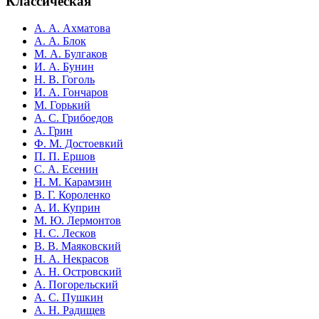
Классическая
А. А. Ахматова
А. А. Блок
М. А. Булгаков
И. А. Бунин
Н. В. Гоголь
И. А. Гончаров
М. Горький
А. С. Грибоедов
А. Грин
Ф. М. Достоевкий
П. П. Ершов
С. А. Есенин
Н. М. Карамзин
В. Г. Короленко
А. И. Куприн
М. Ю. Лермонтов
Н. С. Лесков
В. В. Маяковский
Н. А. Некрасов
А. Н. Островский
А. Погорельский
А. С. Пушкин
А. Н. Радищев