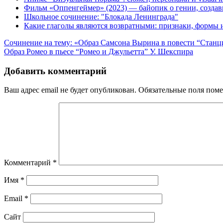
Фильм «Оппенгеймер» (2023) — байопик о гении, созда
Школьное сочинение: "Блокада Ленинграда"
Какие глаголы являются возвратными: признаки, формы
Навигация
Сочинение на тему: «Образ Самсона Вырина в повести “Стан
Образ Ромео в пьесе “Ромео и Джульетта” У. Шекспира
по
записям
Добавить комментарий
Ваш адрес email не будет опубликован.
Обязательные поля пом
Комментарий
*
Имя
*
Email
*
Сайт