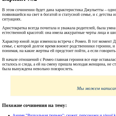
В этом сочинении будет дана характеристика Джульетты – одно
появившейся на свет в богатой и статусной семье, и с детств
ситуациях.
Аристократка всегда почитала и уважала родителей, была умна
естественной красотой: она имела аккуратные черты лица и ш
Характер юной леди изменила встреча с Ромео. В тот момент Д
семье, с которой долгое время воюют родственники героини, и
понимая, на какие жертвы ей предстоит пойти, а если говорить
В начале отношений с Ромео главная героиня все еще оставала
осталось и следа, а ей на смену пришла молодая женщина, не с
была вынуждена невольно повзрослеть.
Мы можем написать
Похожие сочинения на тему:
Аниме "Визуальная тюрьма": сюжет, персонажи и visual k