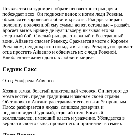
Появляется на турнире в образе неизвестного рыцаря и
побеждает всех. Он подносит венок к ногам леди Ровены,
объявляя её королевой любви и красоты. Рыцарь забирает
половину положенной ему суммы денег, остальные – раздаёт.
Бросает вызов Бриану де Буагильберу, вызывая его на
смертный бой. Смелый рыцарь, отважный и бесстрашный
воин, Айвенго спасает Ревекку. Сражается вместе с Королём
Ричардом, неоднократно попадая в засаду. Ричард уговаривает
отца простить Айвенго и обвенчать их с леди Ровеной.
Влюблённые живут долго в любви и мире.е.
Седрик Сакс
Отец Уилфреда Айвенго.
Хозяин замка, богатый влиятельный человек. Он патриот до
мозга костей, предан традициям и законам своей страны.
Обстановка в Англии расстраивает его, он живёт прошлым.
Плохо разбирается в людях, слишком доверчив и
недальновиден.Суровый, строгий отец. Богатый
землевладелец, имеющий власть и уважение. Убеждается в
верности своего сына, прощает его и принимает в семью.