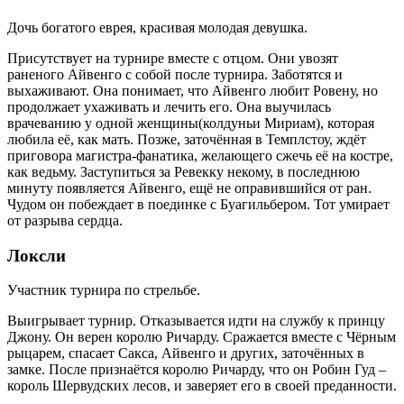
Дочь богатого еврея, красивая молодая девушка.
Присутствует на турнире вместе с отцом. Они увозят
раненого Айвенго с собой после турнира. Заботятся и
выхаживают. Она понимает, что Айвенго любит Ровену, но
продолжает ухаживать и лечить его. Она выучилась
врачеванию у одной женщины(колдуньи Мириам), которая
любила её, как мать. Позже, заточённая в Темплстоу, ждёт
приговора магистра-фанатика, желающего сжечь её на костре,
как ведьму. Заступиться за Ревекку некому, в последнюю
минуту появляется Айвенго, ещё не оправившийся от ран.
Чудом он побеждает в поединке с Буагильбером. Тот умирает
от разрыва сердца.
Локсли
Участник турнира по стрельбе.
Выигрывает турнир. Отказывается идти на службу к принцу
Джону. Он верен королю Ричарду. Сражается вместе с Чёрным
рыцарем, спасает Сакса, Айвенго и других, заточённых в
замке. После признаётся королю Ричарду, что он Робин Гуд –
король Шервудских лесов, и заверяет его в своей преданности.