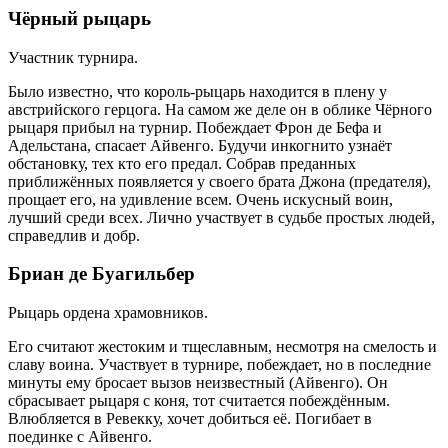
Чёрный рыцарь
Участник турнира.
Было известно, что король-рыцарь находится в плену у
австрийского герцога. На самом же деле он в облике Чёрного
рыцаря прибыл на турнир. Побеждает Фрон де Бефа и
Адельстана, спасает Айвенго. Будучи инкогнито узнаёт
обстановку, тех кто его предал. Собрав преданных
приближённых появляется у своего брата Джона (предателя),
прощает его, на удивление всем. Очень искусный воин,
лучший среди всех. Лично участвует в судьбе простых людей,
справедлив и добр.
Бриан де Буагильбер
Рыцарь ордена храмовников.
Его считают жестоким и тщеславным, несмотря на смелость и
славу воина. Участвует в турнире, побеждает, но в последние
минуты ему бросает вызов неизвестный (Айвенго). Он
сбрасывает рыцаря с коня, тот считается побеждённым.
Влюбляется в Ревекку, хочет добиться её. Погибает в
поединке с Айвенго.