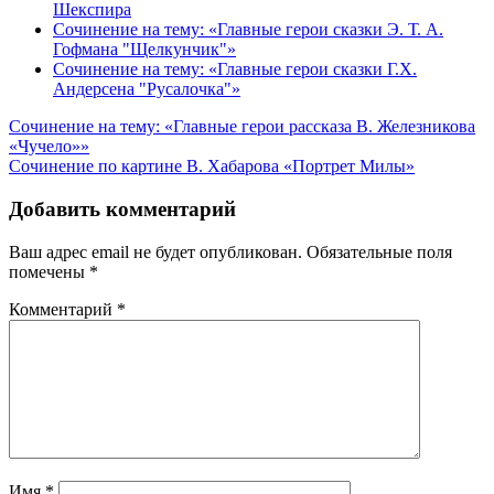
Шекспира
Сочинение на тему: «Главные герои сказки Э. Т. А.
Гофмана "Щелкунчик"»
Сочинение на тему: «Главные герои сказки Г.Х.
Андерсена "Русалочка"»
Навигация
Сочинение на тему: «Главные герои рассказа В. Железникова
«Чучело»»
по
Сочинение по картине В. Хабарова «Портрет Милы»
записям
Добавить комментарий
Ваш адрес email не будет опубликован.
Обязательные поля
помечены
*
Комментарий
*
Имя
*