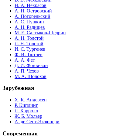
Н. А. Некрасов
А. Н. Островский
А. Погорельский
А. С. Пушкин
А. Н. Радищев
М. Е. Салтыков-Щедрин
А. Н. Толстой
Л. Н. Толстой
И. С. Тургенев
Ф. И. Тютчев
А. А. Фет
Д. И. Фонвизин
А. П. Чехов
М. А. Шолохов
Зарубежная
Х. К. Андерсен
Р. Киплинг
Л. Кэрролл
Ж. Б. Мольер
А. де Сент-Экзюпери
Современная