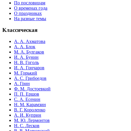
По пословицам
О временах года
О праздниках
На разные темы
Классическая
А. А. Ахматова
А. А. Блок
М. А. Булгаков
И. А. Бунин
Н. В. Гоголь
И. А. Гончаров
М. Горький
А. С. Грибоедов
А. Грин
Ф. М. Достоевкий
П. П. Ершов
С. А. Есенин
Н. М. Карамзин
В. Г. Короленко
А. И. Куприн
М. Ю. Лермонтов
Н. С. Лесков
В. В. Маяковский