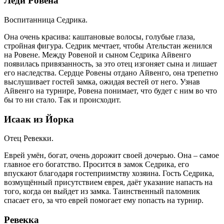
Леди Ровена
Воспитанница Седрика.
Она очень красива: каштановые волосы, голубые глаза,
стройная фигура. Седрик мечтает, чтобы Ательстан женился
на Ровене. Между Ровеной и сыном Седрика Айвенго
появилась привязанность, за это отец изгоняет сына и лишает
его наследства. Сердце Ровены отдано Айвенго, она трепетно
выслушивает гостей замка, ожидая вестей от него. Узнав
Айвенго на турнире, Ровена понимает, что будет с ним во что
бы то ни стало. Так и происходит.
Исаак из Йорка
Отец Ревекки.
Еврей умён, богат, очень дорожит своей дочерью. Она – самое
главное его богатство. Просится в замок Седрика, его
впускают благодаря гостеприимству хозяина. Гость Седрика,
возмущённый присутствием еврея, даёт указание напасть на
того, когда он выйдет из замка. Таинственный паломник
спасает его, за что еврей помогает ему попасть на турнир.
Ревекка