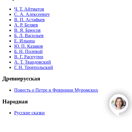
Ч. Т. Айтматов
С. А. Алексеевич
В. П. Астафьев
А. Р. Беляев
В. Я. Брюсов
Б. Л. Васильев
Е. Ильина
Ю. П. Казаков
Б. Н. Полевой
В. Г. Распутин
А. Т. Твардовский
Г. Н. Троепольский
Древнерусская
Повесть о Петре и Февронии Муромских
Народная
open
c
Русские сказки