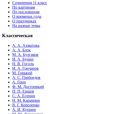
Сочинения 11 класс
По картинам
По пословицам
О временах года
О праздниках
На разные темы
Классическая
А. А. Ахматова
А. А. Блок
М. А. Булгаков
И. А. Бунин
Н. В. Гоголь
И. А. Гончаров
М. Горький
А. С. Грибоедов
А. Грин
Ф. М. Достоевкий
П. П. Ершов
С. А. Есенин
Н. М. Карамзин
В. Г. Короленко
А. И. Куприн