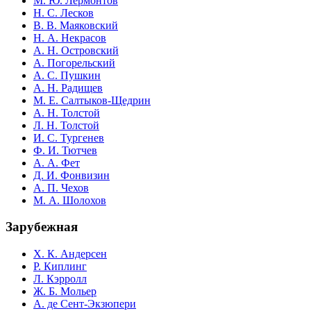
М. Ю. Лермонтов
Н. С. Лесков
В. В. Маяковский
Н. А. Некрасов
А. Н. Островский
А. Погорельский
А. С. Пушкин
А. Н. Радищев
М. Е. Салтыков-Щедрин
А. Н. Толстой
Л. Н. Толстой
И. С. Тургенев
Ф. И. Тютчев
А. А. Фет
Д. И. Фонвизин
А. П. Чехов
М. А. Шолохов
Зарубежная
Х. К. Андерсен
Р. Киплинг
Л. Кэрролл
Ж. Б. Мольер
А. де Сент-Экзюпери