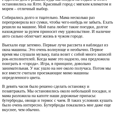
остановились на Ялте. Красивый город с мягким климатом и
морем – отличный выбор.
Собирались долго и тщательно. Мама несколько раз
перепроверила все сумки, чтобы чего-нибудь не забыть. Ехать
решили на машине. Мой папа любит такие поездки, долгое
нахождение за рулем приносит ему удовольствие. И наличие
авто сильно облегчает жизнь в чужом городе.
Выехали еще затемно. Первые лучи рассвета я наблюдал из
окна машины. Это очень волнующе и необычно. Первое
время мы слушали музыку, папа возит с собой много записей
рок-исполнителей. Когда маме это надоело, она предложила
поиграть в «города». Игра, в принципе, довольно
занимательная. У нас ушло на нее около получаса. Потом мы
все вместе считали проезжающие мимо машины
определенного цвета.
В девять часов было решено сделать остановку и
позавтракать. Мы остановились около небольшой посадки, и
мама разложила на капоте наши дорожные припасы:
бутерброды, овощи и термос с чаем. В таких условиях кушать
было очень интересно. Бутерброды показались мне даже еще
вкуснее, чем обычно.