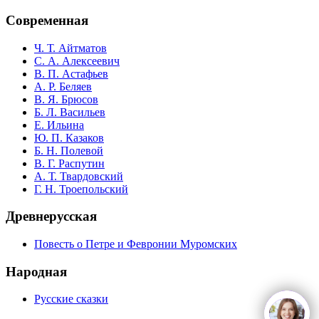
Современная
Ч. Т. Айтматов
С. А. Алексеевич
В. П. Астафьев
А. Р. Беляев
В. Я. Брюсов
Б. Л. Васильев
Е. Ильина
Ю. П. Казаков
Б. Н. Полевой
В. Г. Распутин
А. Т. Твардовский
Г. Н. Троепольский
Древнерусская
Повесть о Петре и Февронии Муромских
Народная
Русские сказки
open
c