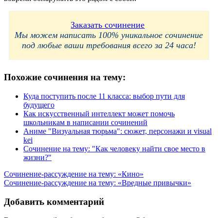
Заказать сочинение
Мы можем написать 100% уникальное сочинение
под любые ваши требования всего за 24 часа!
Похожие сочинения на тему:
Куда поступить после 11 класса: выбор пути для
будущего
Как искусственный интеллект может помочь
школьникам в написании сочинений
Аниме "Визуальная тюрьма": сюжет, персонажи и visual
kei
Сочинение на тему: "Как человеку найти свое место в
жизни?"
Навигация
Сочинение-рассуждение на тему: «Кино»
Сочинение-рассуждение на тему: «Вредные привычки»
по
записям
Добавить комментарий