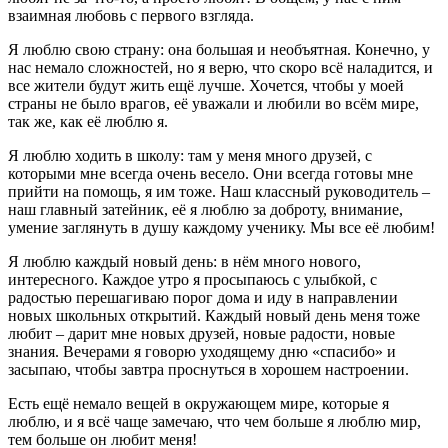
взаимная любовь с первого взгляда.
Я люблю свою страну: она большая и необъятная. Конечно, у
нас немало сложностей, но я верю, что скоро всё наладится, и
все жители будут жить ещё лучше. Хочется, чтобы у моей
страны не было врагов, её уважали и любили во всём мире,
так же, как её люблю я.
Я люблю ходить в школу: там у меня много друзей, с
которыми мне всегда очень весело. Они всегда готовы мне
прийти на помощь, я им тоже. Наш классный руководитель –
наш главный затейник, её я люблю за доброту, внимание,
умение заглянуть в душу каждому ученику. Мы все её любим!
Я люблю каждый новый день: в нём много нового,
интересного. Каждое утро я просыпаюсь с улыбкой, с
радостью перешагиваю порог дома и иду в направлении
новых школьных открытий. Каждый новый день меня тоже
любит – дарит мне новых друзей, новые радости, новые
знания. Вечерами я говорю уходящему дню «спасибо» и
засыпаю, чтобы завтра проснуться в хорошем настроении.
Есть ещё немало вещей в окружающем мире, которые я
люблю, и я всё чаще замечаю, что чем больше я люблю мир,
тем больше он любит меня!