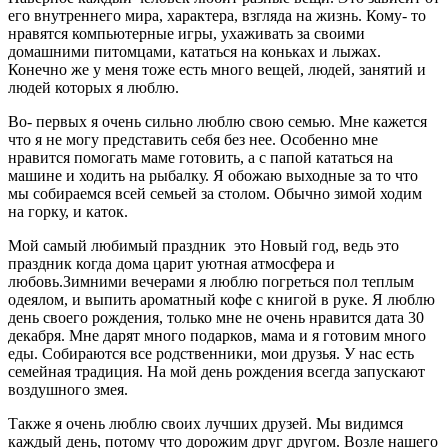
его внутреннего мира, характера, взгляда на жизнь. Кому- то
нравятся компьютерные игры, ухаживать за своими
домашними питомцами, кататься на коньках и лыжах.
Конечно же у меня тоже есть много вещей, людей, занятий и
людей которых я люблю.
Во- первых я очень сильно люблю свою семью. Мне кажется
что я не могу представить себя без нее. Особенно мне
нравится помогать маме готовить, а с папой кататься на
машине и ходить на рыбалку. Я обожаю выходные за то что
мы собираемся всей семьей за столом. Обычно зимой ходим
на горку, и каток.
Мой самый любимый праздник это Новый год, ведь это
праздник когда дома царит уютная атмосфера и
любовь.Зимними вечерами я люблю погреться пол теплым
одеялом, и выпить ароматный кофе с книгой в руке. Я люблю
день своего рождения, только мне не очень нравится дата 30
декабря. Мне дарят много подарков, мама и я готовим много
еды. Собираются все родственники, мои друзья. У нас есть
семейная традиция. На мой день рождения всегда запускают
воздушного змея.
Также я очень люблю своих лучших друзей. Мы видимся
каждый день, потому что дорожим друг другом. Возле нашего