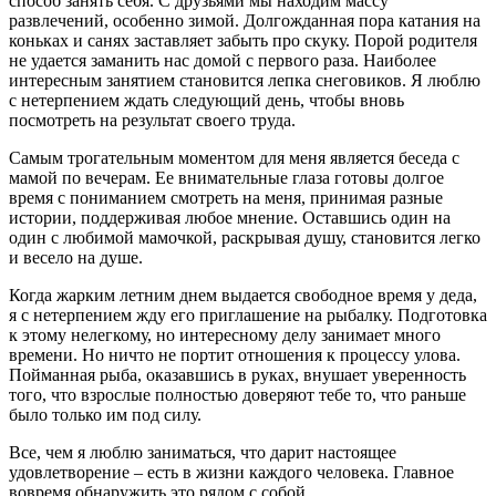
способ занять себя. С друзьями мы находим массу
развлечений, особенно зимой. Долгожданная пора катания на
коньках и санях заставляет забыть про скуку. Порой родителя
не удается заманить нас домой с первого раза. Наиболее
интересным занятием становится лепка снеговиков. Я люблю
с нетерпением ждать следующий день, чтобы вновь
посмотреть на результат своего труда.
Самым трогательным моментом для меня является беседа с
мамой по вечерам. Ее внимательные глаза готовы долгое
время с пониманием смотреть на меня, принимая разные
истории, поддерживая любое мнение. Оставшись один на
один с любимой мамочкой, раскрывая душу, становится легко
и весело на душе.
Когда жарким летним днем выдается свободное время у деда,
я с нетерпением жду его приглашение на рыбалку. Подготовка
к этому нелегкому, но интересному делу занимает много
времени. Но ничто не портит отношения к процессу улова.
Пойманная рыба, оказавшись в руках, внушает уверенность
того, что взрослые полностью доверяют тебе то, что раньше
было только им под силу.
Все, чем я люблю заниматься, что дарит настоящее
удовлетворение – есть в жизни каждого человека. Главное
вовремя обнаружить это рядом с собой.