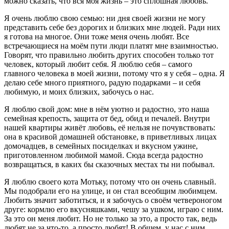
можно сказать, что вся моя жизнь – это сплошная любовь.
Я очень люблю свою семью: ни дня своей жизни не могу
представить себе без дорогих и близких мне людей. Ради них
я готова на многое. Они тоже меня очень любят. Все
встречающиеся на моём пути люди платят мне взаимностью.
Говорят, что правильно любить других способен только тот
человек, который любит себя. Я люблю себя – самого
главного человека в моей жизни, потому что я у себя – одна. Я
делаю себе много приятного, радую подарками – и себя
любимую, и моих близких, забочусь о нас.
Я люблю свой дом: мне в нём уютно и радостно, это наша
семейная крепость, защита от бед, обид и печалей. Внутри
нашей квартиры живёт любовь, её нельзя не почувствовать:
она в красивой домашней обстановке, в приветливых лицах
домочадцев, в семейных посиделках и вкусном ужине,
приготовленном любимой мамой. Сюда всегда радостно
возвращаться, в каких бы сказочных местах ты ни побывал.
Я люблю своего кота Мотьку, потому что он очень славный.
Мы подобрали его на улице, и он стал всеобщим любимцем.
Любить значит заботиться, и я забочусь о своём четвероногом
друге: кормлю его вкусняшками, чешу за ушком, играю с ним.
За это он меня любит. Но не только за это, а просто так, ведь
любят не за что-то, а просто любят! В общем, у нас с ним