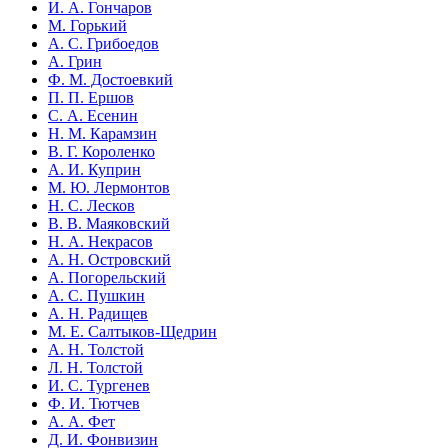
И. А. Гончаров
М. Горький
А. С. Грибоедов
А. Грин
Ф. М. Достоевкий
П. П. Ершов
С. А. Есенин
Н. М. Карамзин
В. Г. Короленко
А. И. Куприн
М. Ю. Лермонтов
Н. С. Лесков
В. В. Маяковский
Н. А. Некрасов
А. Н. Островский
А. Погорельский
А. С. Пушкин
А. Н. Радищев
М. Е. Салтыков-Щедрин
А. Н. Толстой
Л. Н. Толстой
И. С. Тургенев
Ф. И. Тютчев
А. А. Фет
Д. И. Фонвизин