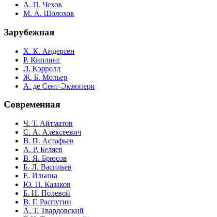
А. П. Чехов
М. А. Шолохов
Зарубежная
Х. К. Андерсен
Р. Киплинг
Л. Кэрролл
Ж. Б. Мольер
А. де Сент-Экзюпери
Современная
Ч. Т. Айтматов
С. А. Алексеевич
В. П. Астафьев
А. Р. Беляев
В. Я. Брюсов
Б. Л. Васильев
Е. Ильина
Ю. П. Казаков
Б. Н. Полевой
В. Г. Распутин
А. Т. Твардовский