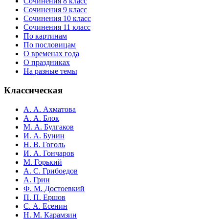
Сочинения 8 класс
Сочинения 9 класс
Сочинения 10 класс
Сочинения 11 класс
По картинам
По пословицам
О временах года
О праздниках
На разные темы
Классическая
А. А. Ахматова
А. А. Блок
М. А. Булгаков
И. А. Бунин
Н. В. Гоголь
И. А. Гончаров
М. Горький
А. С. Грибоедов
А. Грин
Ф. М. Достоевкий
П. П. Ершов
С. А. Есенин
Н. М. Карамзин