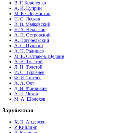
В. Г. Короленко
А. И. Куприн
М. Ю. Лермонтов
Н. С. Лесков
В. В. Маяковский
Н. А. Некрасов
А. Н. Островский
А. Погорельский
А. С. Пушкин
А. Н. Радищев
М. Е. Салтыков-Щедрин
А. Н. Толстой
Л. Н. Толстой
И. С. Тургенев
Ф. И. Тютчев
А. А. Фет
Д. И. Фонвизин
А. П. Чехов
М. А. Шолохов
Зарубежная
Х. К. Андерсен
Р. Киплинг
Л. Кэрролл