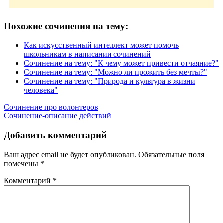
Похожие сочинения на тему:
Как искусственный интеллект может помочь
школьникам в написании сочинений
Сочинение на тему: "К чему может привести отчаяние?"
Сочинение на тему: "Можно ли прожить без мечты?"
Сочинение на тему: "Природа и культура в жизни
человека"
Навигация
Сочинение про волонтеров
Сочинение-описание действий
по
записям
Добавить комментарий
Ваш адрес email не будет опубликован.
Обязательные поля
помечены
*
Комментарий
*