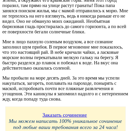
зелени, а окружают его крымские горы. Меня этот город
поразил, там прямо на улице растут гранаты! Пока папа
занялся поиском жилья, мы с мамой отправились к морю. Мне
не терпелось на него взглянуть, ведь я никогда раньше его не
видел. Оно не обмануло моих ожиданий. Необъятная
бирюзовая гладь простиралась до самого горизонта, а по всей
ее поверхности бегали солнечные блики.
Мне в лицо пахнуло соленым воздухом, а все сознание
заполнил шум прибоя. В первое мгновение мне показалось,
что это настоящий рай. В небе кричали чайки, а ласковые
морские волны перекатывали мелкую гальку на берегу. Я
быстро разделся до плавок и побежал к воде. На вкус она
действительно оказалась соленой.
Мы пробыли на море десять дней. За это время мы успели
накупаться, загореть, поплавать на пароходе, понырять с
маской, испробовать почти все пляжные развлечения и
угощения. Эти каникулы я запомнил надолго и с нетерпением
жду, когда попаду туда снова.
Заказать сочинение
Мы можем написать 100% уникальное сочинение
под любые ваши требования всего за 24 часа!