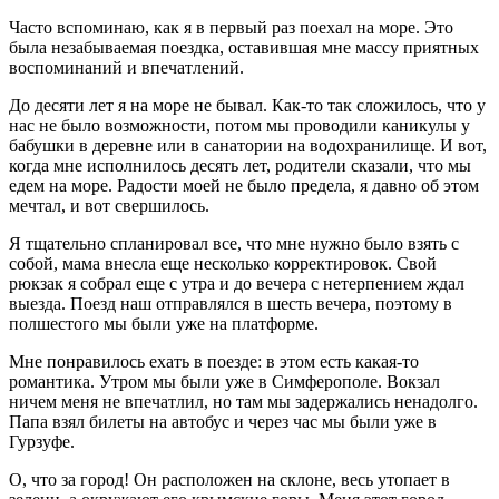
Часто вспоминаю, как я в первый раз поехал на море. Это
была незабываемая поездка, оставившая мне массу приятных
воспоминаний и впечатлений.
До десяти лет я на море не бывал. Как-то так сложилось, что у
нас не было возможности, потом мы проводили каникулы у
бабушки в деревне или в санатории на водохранилище. И вот,
когда мне исполнилось десять лет, родители сказали, что мы
едем на море. Радости моей не было предела, я давно об этом
мечтал, и вот свершилось.
Я тщательно спланировал все, что мне нужно было взять с
собой, мама внесла еще несколько корректировок. Свой
рюкзак я собрал еще с утра и до вечера с нетерпением ждал
выезда. Поезд наш отправлялся в шесть вечера, поэтому в
полшестого мы были уже на платформе.
Мне понравилось ехать в поезде: в этом есть какая-то
романтика. Утром мы были уже в Симферополе. Вокзал
ничем меня не впечатлил, но там мы задержались ненадолго.
Папа взял билеты на автобус и через час мы были уже в
Гурзуфе.
О, что за город! Он расположен на склоне, весь утопает в