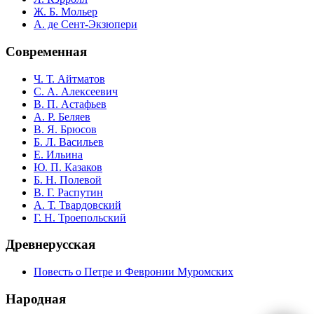
Ж. Б. Мольер
А. де Сент-Экзюпери
Современная
Ч. Т. Айтматов
С. А. Алексеевич
В. П. Астафьев
А. Р. Беляев
В. Я. Брюсов
Б. Л. Васильев
Е. Ильина
Ю. П. Казаков
Б. Н. Полевой
В. Г. Распутин
А. Т. Твардовский
Г. Н. Троепольский
Древнерусская
Повесть о Петре и Февронии Муромских
Народная