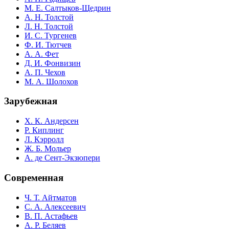
М. Е. Салтыков-Щедрин
А. Н. Толстой
Л. Н. Толстой
И. С. Тургенев
Ф. И. Тютчев
А. А. Фет
Д. И. Фонвизин
А. П. Чехов
М. А. Шолохов
Зарубежная
Х. К. Андерсен
Р. Киплинг
Л. Кэрролл
Ж. Б. Мольер
А. де Сент-Экзюпери
Современная
Ч. Т. Айтматов
С. А. Алексеевич
В. П. Астафьев
А. Р. Беляев