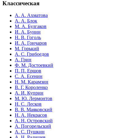
Классическая
А. А. Ахматова
А. А. Блок
М. А. Булгаков
И. А. Бунин
Н. В. Гоголь
И. А. Гончаров
М. Горький
А. С. Грибоедов
А. Грин
Ф. М. Достоевкий
П. П. Ершов
С. А. Есенин
Н. М. Карамзин
В. Г. Короленко
А. И. Куприн
М. Ю. Лермонтов
Н. С. Лесков
В. В. Маяковский
Н. А. Некрасов
А. Н. Островский
А. Погорельский
А. С. Пушкин
А. Н. Радищев