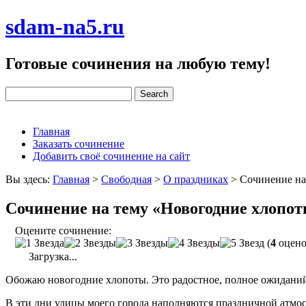
sdam-na5.ru
Готовые сочинения на любую тему!
Главная
Заказать сочинение
Добавить своё сочинение на сайт
Вы здесь:
Главная
>
Свободная
>
О праздниках
>
Сочинение на
Сочинение на тему «Новогодние хлопо
Оцените сочинение:
(
4
оцено
Загрузка...
Обожаю новогодние хлопоты. Это радостное, полное ожиданий
В эти дни улицы моего города наполняются праздничной атмосф