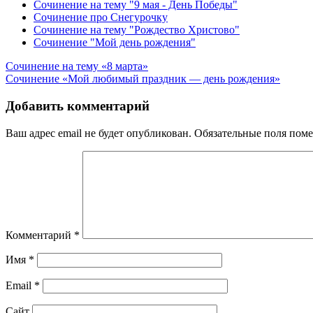
Сочинение на тему "9 мая - День Победы"
Сочинение про Снегурочку
Сочинение на тему "Рождество Христово"
Сочинение "Мой день рождения"
Навигация
Сочинение на тему «8 марта»
Сочинение «Мой любимый праздник — день рождения»
по
записям
Добавить комментарий
Ваш адрес email не будет опубликован.
Обязательные поля пом
Комментарий
*
Имя
*
Email
*
Сайт