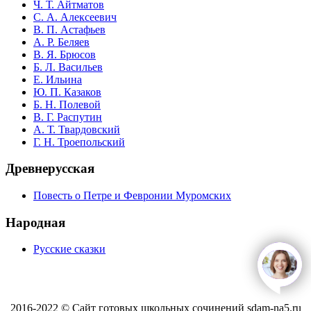
Ч. Т. Айтматов
С. А. Алексеевич
В. П. Астафьев
А. Р. Беляев
В. Я. Брюсов
Б. Л. Васильев
Е. Ильина
Ю. П. Казаков
Б. Н. Полевой
В. Г. Распутин
А. Т. Твардовский
Г. Н. Троепольский
Древнерусская
Повесть о Петре и Февронии Муромских
Народная
Русские сказки
open
c
2016-2022 © Сайт готовых школьных сочинений sdam-na5.ru