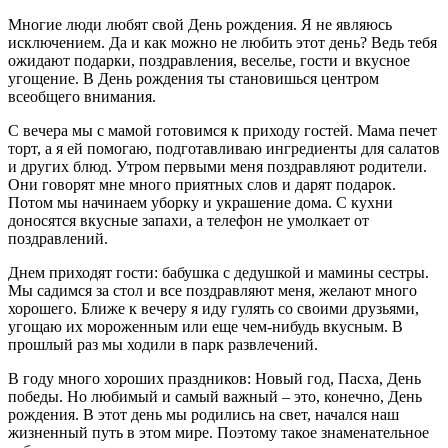
Многие люди любят свой День рождения. Я не являюсь
исключением. Да и как можно не любить этот день? Ведь тебя
ожидают подарки, поздравления, веселье, гости и вкусное
угощение. В День рождения ты становишься центром
всеобщего внимания.
С вечера мы с мамой готовимся к приходу гостей. Мама печет
торт, а я ей помогаю, подготавливаю ингредиенты для салатов
и других блюд. Утром первыми меня поздравляют родители.
Они говорят мне много приятных слов и дарят подарок.
Потом мы начинаем уборку и украшение дома. С кухни
доносятся вкусные запахи, а телефон не умолкает от
поздравлений.
Днем приходят гости: бабушка с дедушкой и мамины сестры.
Мы садимся за стол и все поздравляют меня, желают много
хорошего. Ближе к вечеру я иду гулять со своими друзьями,
угощаю их мороженным или еще чем-нибудь вкусным. В
прошлый раз мы ходили в парк развлечений.
В году много хороших праздников: Новый год, Пасха, День
победы. Но любимый и самый важный – это, конечно, День
рождения. В этот день мы родились на свет, начался наш
жизненный путь в этом мире. Поэтому такое знаменательное