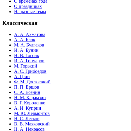
О временах года
О праздниках
На разные темы
Классическая
А. А. Ахматова
А. А. Блок
М. А. Булгаков
И. А. Бунин
Н. В. Гоголь
И. А. Гончаров
М. Горький
А. С. Грибоедов
А. Грин
Ф. М. Достоевкий
П. П. Ершов
С. А. Есенин
Н. М. Карамзин
В. Г. Короленко
А. И. Куприн
М. Ю. Лермонтов
Н. С. Лесков
В. В. Маяковский
Н. А. Некрасов