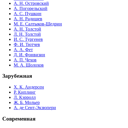
А. Н. Островский
А. Погорельский
А. С. Пушкин
А. Н. Радищев
М. Е. Салтыков-Щедрин
А. Н. Толстой
Л. Н. Толстой
И. С. Тургенев
Ф. И. Тютчев
А. А. Фет
Д. И. Фонвизин
А. П. Чехов
М. А. Шолохов
Зарубежная
Х. К. Андерсен
Р. Киплинг
Л. Кэрролл
Ж. Б. Мольер
А. де Сент-Экзюпери
Современная