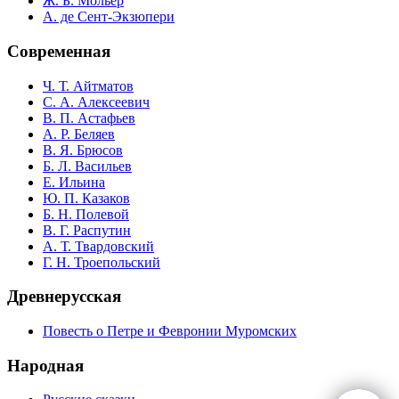
Ж. Б. Мольер
А. де Сент-Экзюпери
Современная
Ч. Т. Айтматов
С. А. Алексеевич
В. П. Астафьев
А. Р. Беляев
В. Я. Брюсов
Б. Л. Васильев
Е. Ильина
Ю. П. Казаков
Б. Н. Полевой
В. Г. Распутин
А. Т. Твардовский
Г. Н. Троепольский
Древнерусская
Повесть о Петре и Февронии Муромских
Народная