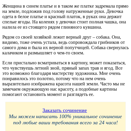
Женщина в синем платье и в таком же платке задремала прямо
на земле, подложив под голову натруженные руки. Девочка
одета в белое платье и красный платок, в руках она держит
спелые ягоды. На коленях у девочки стоит полная чашка, она
налила ее из стоящего рядом глиняного кувшина.
Рядом со своей хозяйкой лежит верный друг – собака. Она,
видимо, тоже очень устала, ведь сопровождала грибников от
самого дома и была их верной попутчицей. Собака свернулась
калачиком и размышляет о чем-то своем.
Если пристально всматриваться в картину, может показаться,
что чувствуешь летний зной, пряный запах трав и ягод. Все
это возможно благодаря мастерству художника. Мне очень
понравилось это полотно, потому что на нем очень
выразительно изображена красота нашей земли. Часто мы не
замечаем окружающую нас красоту, а подобные картины
помогают остановить момент и разглядеть ее.
Заказать сочинение
Мы можем написать 100% уникальное сочинение
под любые ваши требования всего за 24 часа!