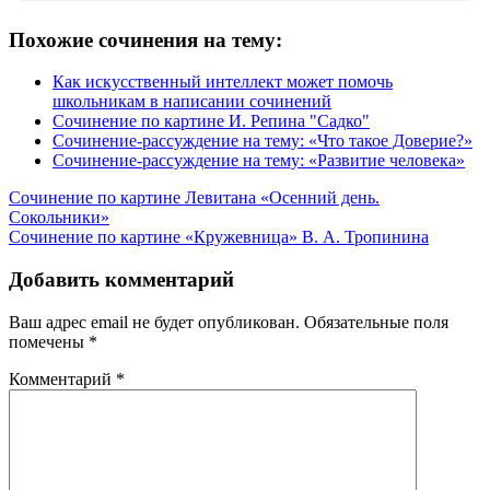
Похожие сочинения на тему:
Как искусственный интеллект может помочь
школьникам в написании сочинений
Сочинение по картине И. Репина "Садко"
Сочинение-рассуждение на тему: «Что такое Доверие?»
Сочинение-рассуждение на тему: «Развитие человека»
Навигация
Cочинение по картине Левитана «Осенний день.
Сокольники»
по
Сочинение по картине «Кружевница» В. А. Тропинина
записям
Добавить комментарий
Ваш адрес email не будет опубликован.
Обязательные поля
помечены
*
Комментарий
*