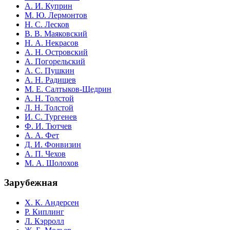
А. И. Куприн
М. Ю. Лермонтов
Н. С. Лесков
В. В. Маяковский
Н. А. Некрасов
А. Н. Островский
А. Погорельский
А. С. Пушкин
А. Н. Радищев
М. Е. Салтыков-Щедрин
А. Н. Толстой
Л. Н. Толстой
И. С. Тургенев
Ф. И. Тютчев
А. А. Фет
Д. И. Фонвизин
А. П. Чехов
М. А. Шолохов
Зарубежная
Х. К. Андерсен
Р. Киплинг
Л. Кэрролл