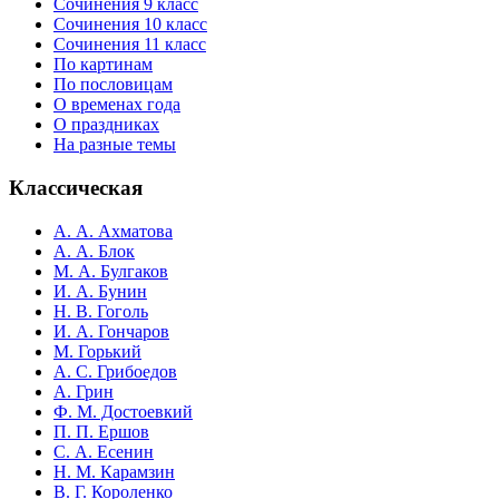
Сочинения 9 класс
Сочинения 10 класс
Сочинения 11 класс
По картинам
По пословицам
О временах года
О праздниках
На разные темы
Классическая
А. А. Ахматова
А. А. Блок
М. А. Булгаков
И. А. Бунин
Н. В. Гоголь
И. А. Гончаров
М. Горький
А. С. Грибоедов
А. Грин
Ф. М. Достоевкий
П. П. Ершов
С. А. Есенин
Н. М. Карамзин
В. Г. Короленко