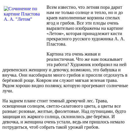
Всем известно, что летняя пора дарит
нам не только солнце и тепло, но и до
краев наполненные корзины спелых
ягод и грибов. Все эти плоды очень
выразительно изображены на картине
«Летом», которая принадлежит кисти
прекрасного русского художника А. А.
Пластова.
Картина эта очень живая и
реалистичная. Что же нам показывает
эта работа? Художник изобразил на ней
деревенских женщину и девочку, возможно, это бабушка и
внучка. Они насобирали много грибов и присели отдохнуть в
берёзовой роще. Ковром им служит мягкая зеленая трава.
Рядом хорошо видно полянку, которую прогревают солнечные
лучи.
На заднем плане стоит темный дремучий лес. Трава,
освещенная солнцем, светло-салатового цвета, а цветы все
разные: розовые, желтые, фиолетовые. Над путницами, будто
защищая их жаркого солнца, склонились две берёзки. И
девочка, и женщина очень устали, ведь им пришлось немало
потрудиться, чтоб собрать такой урожай грибов.