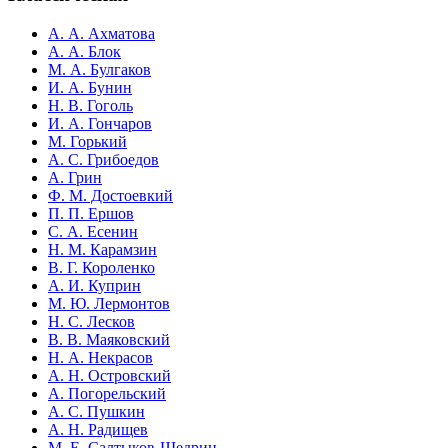
А. А. Ахматова
А. А. Блок
М. А. Булгаков
И. А. Бунин
Н. В. Гоголь
И. А. Гончаров
М. Горький
А. С. Грибоедов
А. Грин
Ф. М. Достоевкий
П. П. Ершов
С. А. Есенин
Н. М. Карамзин
В. Г. Короленко
А. И. Куприн
М. Ю. Лермонтов
Н. С. Лесков
В. В. Маяковский
Н. А. Некрасов
А. Н. Островский
А. Погорельский
А. С. Пушкин
А. Н. Радищев
М. Е. Салтыков-Щедрин