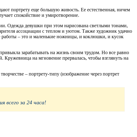
дают портрету еще большую живость. Ее естественная, ничем
лучает спокойствие и умиротворение.
ции. Одежда девушки при этом нарисована светлыми тонами,
зрителя ассоциации с теплом и уютом. Также художник удачно
е работы – это и маленькие ножницы, и коклюшки, и кусок
а привыкла зарабатывать на жизнь своим трудом. Но все равно
ой. Кружевница на мгновение прервалась, чтобы взглянуть на
ворчестве – портрету-типу (изображение через портрет
 всего за 24 часа!