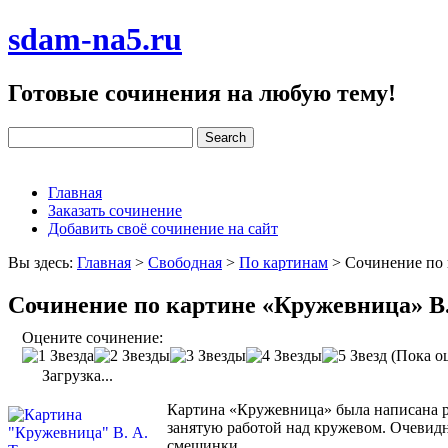
sdam-na5.ru
Готовые сочинения на любую тему!
Главная
Заказать сочинение
Добавить своё сочинение на сайт
Вы здесь:
Главная
>
Свободная
>
По картинам
>
Сочинение по 
Сочинение по картине «Кружевница» В
Оцените сочинение:
(Пока оц
Загрузка...
Картина «Кружевница» была написана ру
занятую работой над кружевом. Очевидно
смешинки.