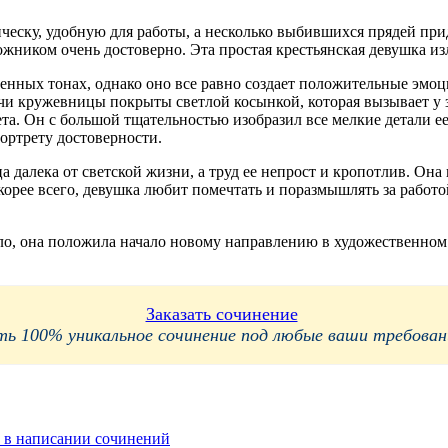
еску, удобную для работы, а несколько выбившихся прядей при
ожником очень достоверно. Эта простая крестьянская девушка из
енных тонах, однако оно все равно создает положительные эмо
ечи кружевницы покрыты светлой косынкой, которая вызывает у 
та. Он с большой тщательностью изобразил все мелкие детали е
портрету достоверности.
ца далека от светской жизни, а труд ее непрост и кропотлив. Он
Скорее всего, девушка любит помечтать и поразмышлять за работ
, она положила начало новому направлению в художественном т
Заказать сочинение
 100% уникальное сочинение под любые ваши требования
 в написании сочинений