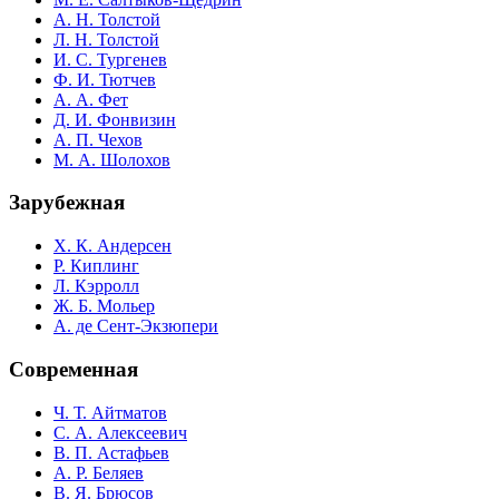
А. Н. Толстой
Л. Н. Толстой
И. С. Тургенев
Ф. И. Тютчев
А. А. Фет
Д. И. Фонвизин
А. П. Чехов
М. А. Шолохов
Зарубежная
Х. К. Андерсен
Р. Киплинг
Л. Кэрролл
Ж. Б. Мольер
А. де Сент-Экзюпери
Современная
Ч. Т. Айтматов
С. А. Алексеевич
В. П. Астафьев
А. Р. Беляев
В. Я. Брюсов