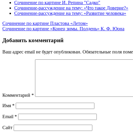
Сочинение по картине И. Репина "Садко"
Сочинение-рассуждение на тему: «Что такое Доверие?»
Сочинение-рассуждение на тему: «Развитие человека»
Навигация
Сочинение по картине Пластова «Летом»
Сочинение по картине «Конец зимы. Полдень» К. Ф. Юона
по
записям
Добавить комментарий
Ваш адрес email не будет опубликован.
Обязательные поля пом
Комментарий
*
Имя
*
Email
*
Сайт