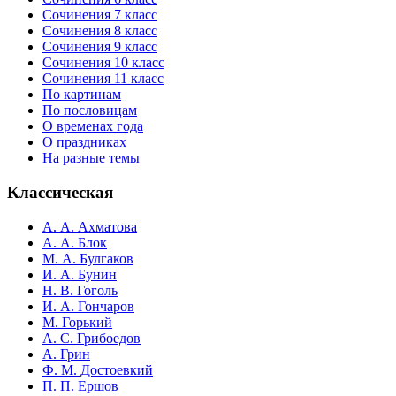
Сочинения 7 класс
Сочинения 8 класс
Сочинения 9 класс
Сочинения 10 класс
Сочинения 11 класс
По картинам
По пословицам
О временах года
О праздниках
На разные темы
Классическая
А. А. Ахматова
А. А. Блок
М. А. Булгаков
И. А. Бунин
Н. В. Гоголь
И. А. Гончаров
М. Горький
А. С. Грибоедов
А. Грин
Ф. М. Достоевкий
П. П. Ершов