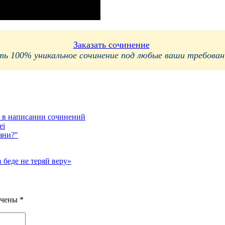
Заказать сочинение
 100% уникальное сочинение под любые ваши требования
 в написании сочинений
ei
зни?"
 беде не теряй веру»
ечены
*