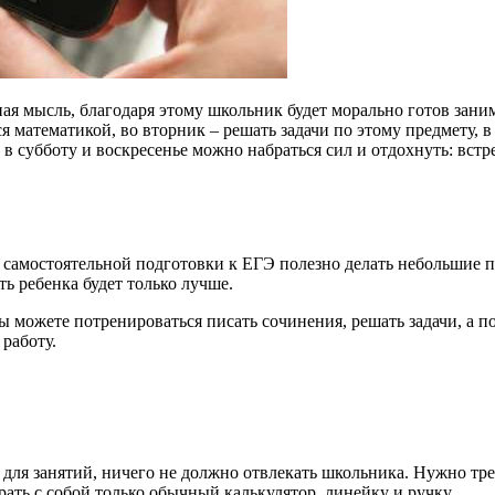
я мысль, благодаря этому школьник будет морально готов занима
математикой, во вторник – решать задачи по этому предмету, в с
в субботу и воскресенье можно набраться сил и отдохнуть: встрет
 самостоятельной подготовки к ЕГЭ полезно делать небольшие 
ь ребенка будет только лучше.
вы можете потренироваться писать сочинения, решать задачи, а 
 работу.
 для занятий, ничего не должно отвлекать школьника. Нужно тр
рать с собой только обычный калькулятор, линейку и ручку.