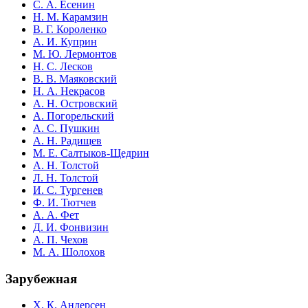
С. А. Есенин
Н. М. Карамзин
В. Г. Короленко
А. И. Куприн
М. Ю. Лермонтов
Н. С. Лесков
В. В. Маяковский
Н. А. Некрасов
А. Н. Островский
А. Погорельский
А. С. Пушкин
А. Н. Радищев
М. Е. Салтыков-Щедрин
А. Н. Толстой
Л. Н. Толстой
И. С. Тургенев
Ф. И. Тютчев
А. А. Фет
Д. И. Фонвизин
А. П. Чехов
М. А. Шолохов
Зарубежная
Х. К. Андерсен