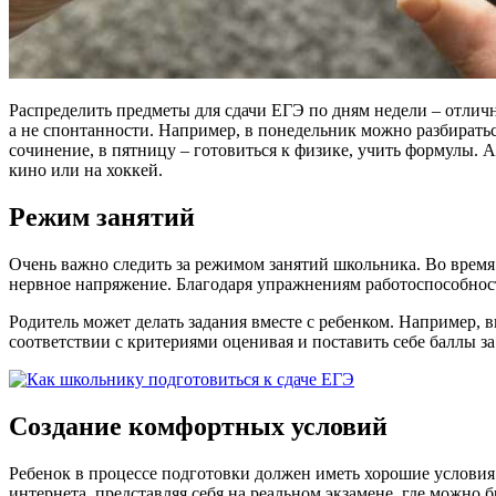
Распределить предметы для сдачи ЕГЭ по дням недели – отлична
а не спонтанности. Например, в понедельник можно разбираться 
сочинение, в пятницу – готовиться к физике, учить формулы. А 
кино или на хоккей.
Режим занятий
Очень важно следить за режимом занятий школьника. Во время
нервное напряжение. Благодаря упражнениям работоспособност
Родитель может делать задания вместе с ребенком. Например, 
соответствии с критериями оценивая и поставить себе баллы за
Создание комфортных условий
Ребенок в процессе подготовки должен иметь хорошие условия
интернета, представляя себя на реальном экзамене, где можно б