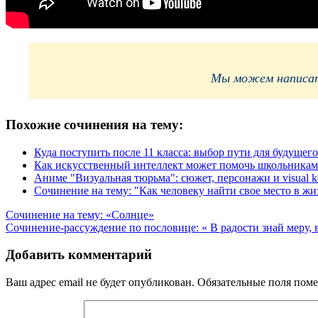
Мы можем написать
Похожие сочинения на тему:
Куда поступить после 11 класса: выбор пути для будущего
Как искусственный интеллект может помочь школьникам
Аниме "Визуальная тюрьма": сюжет, персонажи и visual k
Сочинение на тему: "Как человеку найти свое место в жи
Навигация
Сочинение на тему: «Солнце»
Сочинение-рассуждение по пословице: « В радости знай меру, в
по
записям
Добавить комментарий
Ваш адрес email не будет опубликован.
Обязательные поля пом