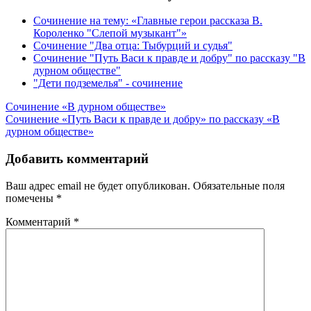
Сочинение на тему: «Главные герои рассказа В.
Короленко "Слепой музыкант"»
Сочинение "Два отца: Тыбурций и судья"
Сочинение "Путь Васи к правде и добру" по рассказу "В
дурном обществе"
"Дети подземелья" - сочинение
Навигация
Сочинение «В дурном обществе»
Сочинение «Путь Васи к правде и добру» по рассказу «В
по
дурном обществе»
записям
Добавить комментарий
Ваш адрес email не будет опубликован.
Обязательные поля
помечены
*
Комментарий
*