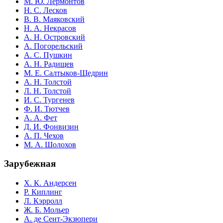
М. Ю. Лермонтов
Н. С. Лесков
В. В. Маяковский
Н. А. Некрасов
А. Н. Островский
А. Погорельский
А. С. Пушкин
А. Н. Радищев
М. Е. Салтыков-Щедрин
А. Н. Толстой
Л. Н. Толстой
И. С. Тургенев
Ф. И. Тютчев
А. А. Фет
Д. И. Фонвизин
А. П. Чехов
М. А. Шолохов
Зарубежная
Х. К. Андерсен
Р. Киплинг
Л. Кэрролл
Ж. Б. Мольер
А. де Сент-Экзюпери