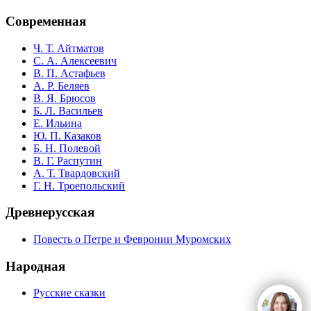
Современная
Ч. Т. Айтматов
С. А. Алексеевич
В. П. Астафьев
А. Р. Беляев
В. Я. Брюсов
Б. Л. Васильев
Е. Ильина
Ю. П. Казаков
Б. Н. Полевой
В. Г. Распутин
А. Т. Твардовский
Г. Н. Троепольский
Древнерусская
Повесть о Петре и Февронии Муромских
Народная
Русские сказки