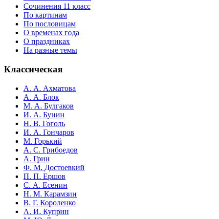
Сочинения 11 класс
По картинам
По пословицам
О временах года
О праздниках
На разные темы
Классическая
А. А. Ахматова
А. А. Блок
М. А. Булгаков
И. А. Бунин
Н. В. Гоголь
И. А. Гончаров
М. Горький
А. С. Грибоедов
А. Грин
Ф. М. Достоевкий
П. П. Ершов
С. А. Есенин
Н. М. Карамзин
В. Г. Короленко
А. И. Куприн