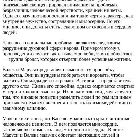
подземелья» сконцентрировал внимание на проблемах
безразличия, человеческой черствости, крайней нищеты.
Однако сразу противопоставил им такие черты характера, как
внутренне мужество, сострадание и милосердие. По его
мнению, они должны стать лекарством от скверны в сердцах
людей.
Чаще всего социальные проблемы являются следствием
разрушения духовной сферы народа. Примером этому в
произведении служит так называемое «общество в обществе»
— группа бродяг, которых отвергли более успешные жители.
Валек и Маруся представляют именно эту прослойку
общества. Они вынуждены побираться и воровать, чтобы
выжить. Однажды дети встречают Василия — представителя
другого слоя. Жизнь его спокойна, однако омрачается смертью
матери и холодностью отца. Их знакомство свидетельствует о
том, что никакие попытки разделить людей по тем или иным
признакам не могут воспрепятствовать их взаимодействию и
взаимному влиянию.
Маленькие изгои дают Васе возможность открыть истинные
человеческие ценности. В нем появляется милосердие,
заставляющее помогать людям от чистого сердца. В лице
Маруси и Валека мальчик обретает настоящих друзей и