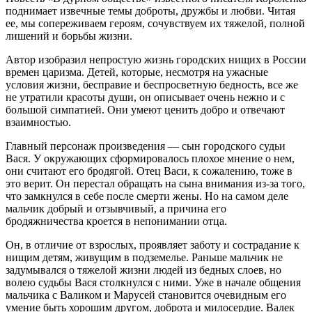
поднимает извечные темы доброты, дружбы и любви. Читая
ее, мы сопереживаем героям, сочувствуем их тяжелой, полной
лишений и борьбы жизни.
Автор изобразил непростую жизнь городских нищих в России
времен царизма. Детей, которые, несмотря на ужасные
условия жизни, бесправие и беспросветную бедность, все же
не утратили красоты души, он описывает очень нежно и с
большой симпатией. Они умеют ценить добро и отвечают
взаимностью.
Главный персонаж произведения — сын городского судьи
Вася. У окружающих сформировалось плохое мнение о нем,
они считают его бродягой. Отец Васи, к сожалению, тоже в
это верит. Он перестал обращать на сына внимания из-за того,
что замкнулся в себе после смерти жены. Но на самом деле
мальчик добрый и отзывчивый, а причина его
бродяжничества кроется в непонимании отца.
Он, в отличие от взрослых, проявляет заботу и сострадание к
нищим детям, живущим в подземелье. Раньше мальчик не
задумывался о тяжелой жизни людей из бедных слоев, но
волею судьбы Вася столкнулся с ними. Уже в начале общения
мальчика с Валиком и Марусей становится очевидным его
умение быть хорошим другом, доброта и милосердие. Валек