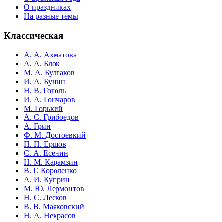
О праздниках
На разные темы
Классическая
А. А. Ахматова
А. А. Блок
М. А. Булгаков
И. А. Бунин
Н. В. Гоголь
И. А. Гончаров
М. Горький
А. С. Грибоедов
А. Грин
Ф. М. Достоевкий
П. П. Ершов
С. А. Есенин
Н. М. Карамзин
В. Г. Короленко
А. И. Куприн
М. Ю. Лермонтов
Н. С. Лесков
В. В. Маяковский
Н. А. Некрасов