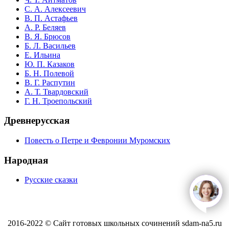
С. А. Алексеевич
В. П. Астафьев
А. Р. Беляев
В. Я. Брюсов
Б. Л. Васильев
Е. Ильина
Ю. П. Казаков
Б. Н. Полевой
В. Г. Распутин
А. Т. Твардовский
Г. Н. Троепольский
Древнерусская
Повесть о Петре и Февронии Муромских
Народная
Русские сказки
open
c
2016-2022 © Сайт готовых школьных сочинений sdam-na5.ru