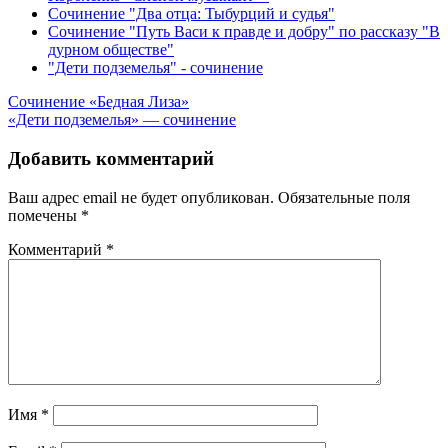
Сочинение "Два отца: Тыбурций и судья"
Сочинение "Путь Васи к правде и добру" по рассказу "В
дурном обществе"
"Дети подземелья" - сочинение
Навигация
Сочинение «Бедная Лиза»
«Дети подземелья» — сочинение
по
записям
Добавить комментарий
Ваш адрес email не будет опубликован.
Обязательные поля
помечены
*
Комментарий
*
Имя
*