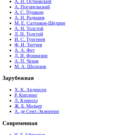
А. Н. Островский
А. Погорельский
А. С. Пушкин
А. Н. Радищев
М. Е. Салтыков-Щедрин
А. Н. Толстой
Л. Н. Толстой
И. С. Тургенев
Ф. И. Тютчев
А. А. Фет
Д. И. Фонвизин
А. П. Чехов
М. А. Шолохов
Зарубежная
Х. К. Андерсен
Р. Киплинг
Л. Кэрролл
Ж. Б. Мольер
А. де Сент-Экзюпери
Современная
Ч. Т. Айтматов